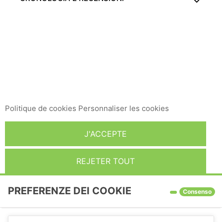
Ce site Web utilise ses propres cookies et ceux de tiers
pour améliorer nos services et vous montrer des
publicités liées à vos préférences en analysant vos
habitudes de navigation. Pour donner votre
consentement à son utilisation, appuyez sur le bouton
Accepter.
Politique de cookies
Personnaliser les cookies
J'ACCEPTE
REJETER TOUT
PREFERENZE DEI COOKIE
Consenso