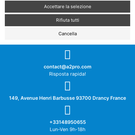
Accettare la selezione
Rifiuta tutti
Cookies de performance
Cancella
No
Sì
Descrizione
contact@a2pro.com
Risposta rapida!
Autres cookies
No
Sì
149, Avenue Henri Barbusse 93700 Drancy France
Descrizione
+33148950655
Lun-Ven 9h-18h