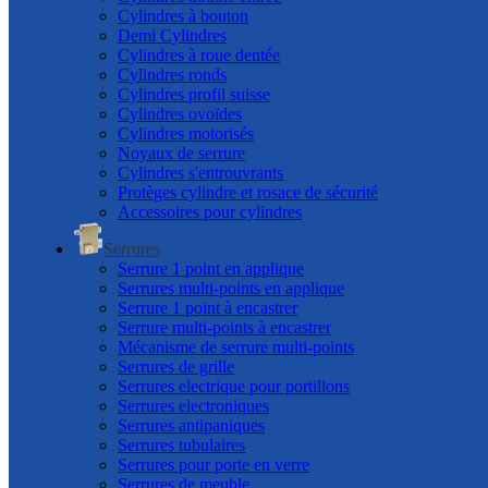
Cylindres à bouton
Demi Cylindres
Cylindres à roue dentée
Cylindres ronds
Cylindres profil suisse
Cylindres ovoïdes
Cylindres motorisés
Noyaux de serrure
Cylindres s'entrouvrants
Protèges cylindre et rosace de sécurité
Accessoires pour cylindres
Serrures
Serrure 1 point en applique
Serrures multi-points en applique
Serrure 1 point à encastrer
Serrure multi-points à encastrer
Mécanisme de serrure multi-points
Serrures de grille
Serrures electrique pour portillons
Serrures electroniques
Serrures antipaniques
Serrures tubulaires
Serrures pour porte en verre
Serrures de meuble