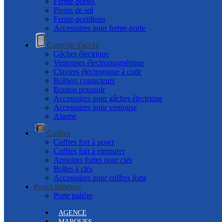
Ferme-portes
Pivots de sol
Ferme-portillons
Accessoires pour ferme-porte
Contrôle d'accès
Gâches électrique
Ventouses électromagnétique
Claviers électronique à code
Boîtiers contacteurs
Bouton poussoir
Accessoires pour gâches électrique
Accessoires pour ventouse
Alarme
Coffres
Coffres fort à poser
Coffres fort à emmurer
Armoires fortes pour clés
Boîtes à clés
Accessoires pour coffres forts
Portes blindées
Porte palière
AGENCE
MARQUES