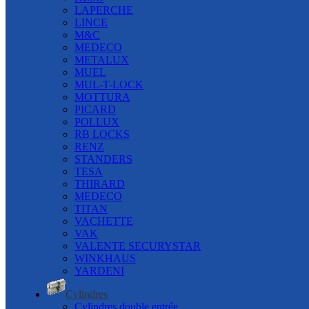
LAPERCHE
LINCE
M&C
MEDECO
METALUX
MUEL
MUL-T-LOCK
MOTTURA
PICARD
POLLUX
RB LOCKS
RENZ
STANDERS
TESA
THIRARD
MEDECO
TITAN
VACHETTE
VAK
VALENTE SECURYSTAR
WINKHAUS
YARDENI
Cylindres
Cylindres double entrée