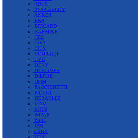
ABUS
ASSA ABLOY
ANKER
BKS
BRICARD
CARMINE
CES
CISA
CITY
COUILLET
CYC
DENY
DEVISMES
DIERRE
DOM
FACCHINETTI
FICHET
HERACLES
IFAM
IKON
IMPAR
ISEO
JPM
KABA
KESO