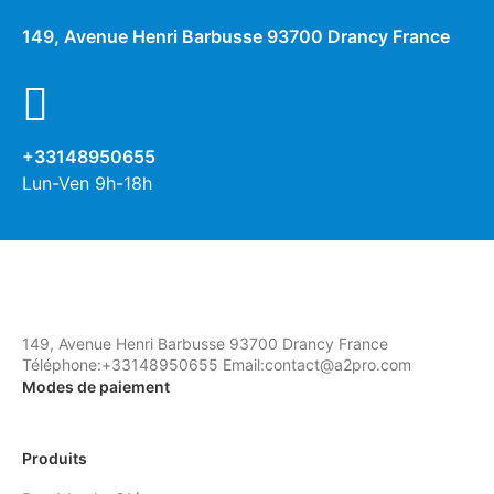
149, Avenue Henri Barbusse 93700 Drancy France
+33148950655
Lun-Ven 9h-18h
149, Avenue Henri Barbusse 93700 Drancy France
Téléphone:+33148950655 Email:contact@a2pro.com
Modes de paiement
Produits