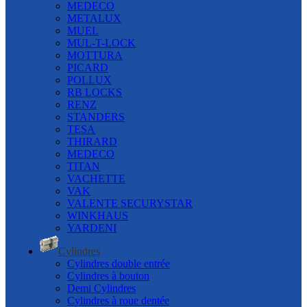
MEDECO
METALUX
MUEL
MUL-T-LOCK
MOTTURA
PICARD
POLLUX
RB LOCKS
RENZ
STANDERS
TESA
THIRARD
MEDECO
TITAN
VACHETTE
VAK
VALENTE SECURYSTAR
WINKHAUS
YARDENI
Cylindres
Cylindres double entrée
Cylindres à bouton
Demi Cylindres
Cylindres à roue dentée