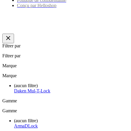
Politique de confidentialité
Conçu par Helloshop
close
Filtrer par
Filtrer par
Marque
Marque
(aucun filtre)
Daken
Mul-T-Lock
Gamme
Gamme
(aucun filtre)
ArmaDLock