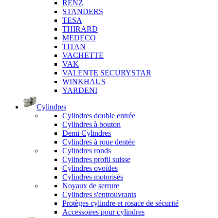
RENZ
STANDERS
TESA
THIRARD
MEDECO
TITAN
VACHETTE
VAK
VALENTE SECURYSTAR
WINKHAUS
YARDENI
Cylindres
Cylindres double entrée
Cylindres à bouton
Demi Cylindres
Cylindres à roue dentée
Cylindres ronds
Cylindres profil suisse
Cylindres ovoïdes
Cylindres motorisés
Noyaux de serrure
Cylindres s'entrouvrants
Protèges cylindre et rosace de sécurité
Accessoires pour cylindres