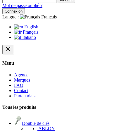
Mot de passe oublié ?
Connexion
Langue :
Français
English
Français
Italiano
close
Menu
Agence
Marques
FAQ
Contact
Partenariats
Tous les produits
Double de clés
ABLOY