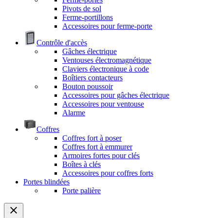
Pivots de sol
Ferme-portillons
Accessoires pour ferme-porte
Contrôle d'accès
Gâches électrique
Ventouses électromagnétique
Claviers électronique à code
Boîtiers contacteurs
Bouton poussoir
Accessoires pour gâches électrique
Accessoires pour ventouse
Alarme
Coffres
Coffres fort à poser
Coffres fort à emmurer
Armoires fortes pour clés
Boîtes à clés
Accessoires pour coffres forts
Portes blindées
Porte palière
close