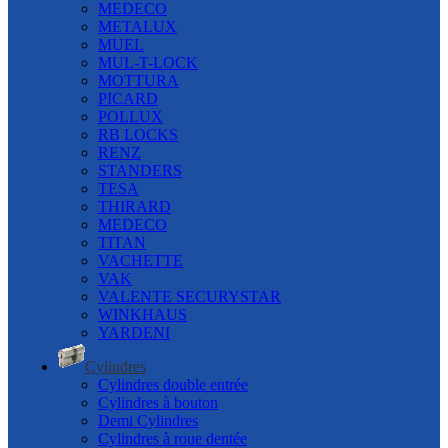
MEDECO
METALUX
MUEL
MUL-T-LOCK
MOTTURA
PICARD
POLLUX
RB LOCKS
RENZ
STANDERS
TESA
THIRARD
MEDECO
TITAN
VACHETTE
VAK
VALENTE SECURYSTAR
WINKHAUS
YARDENI
Cylindres
Cylindres double entrée
Cylindres à bouton
Demi Cylindres
Cylindres à roue dentée