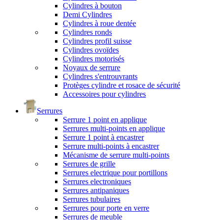
Cylindres à bouton
Demi Cylindres
Cylindres à roue dentée
Cylindres ronds
Cylindres profil suisse
Cylindres ovoïdes
Cylindres motorisés
Noyaux de serrure
Cylindres s'entrouvrants
Protèges cylindre et rosace de sécurité
Accessoires pour cylindres
Serrures
Serrure 1 point en applique
Serrures multi-points en applique
Serrure 1 point à encastrer
Serrure multi-points à encastrer
Mécanisme de serrure multi-points
Serrures de grille
Serrures electrique pour portillons
Serrures electroniques
Serrures antipaniques
Serrures tubulaires
Serrures pour porte en verre
Serrures de meuble