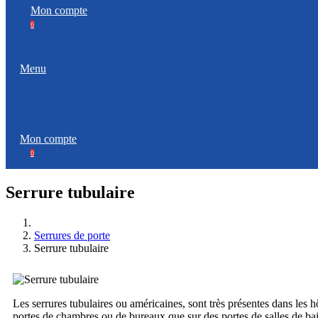
Mon compte
0
Menu
Mon compte
0
Serrure tubulaire
Serrures de porte
Serrure tubulaire
Les serrures tubulaires ou américaines, sont très présentes dans le
portes de chambres ou de bureaux que sur des portes de salles de bains