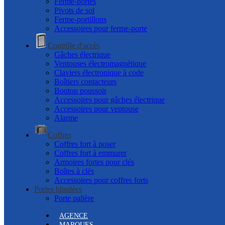
Ferme-portes
Pivots de sol
Ferme-portillons
Accessoires pour ferme-porte
Contrôle d'accès
Gâches électrique
Ventouses électromagnétique
Claviers électronique à code
Boîtiers contacteurs
Bouton poussoir
Accessoires pour gâches électrique
Accessoires pour ventouse
Alarme
Coffres
Coffres fort à poser
Coffres fort à emmurer
Armoires fortes pour clés
Boîtes à clés
Accessoires pour coffres forts
Portes blindées
Porte palière
AGENCE
MARQUES