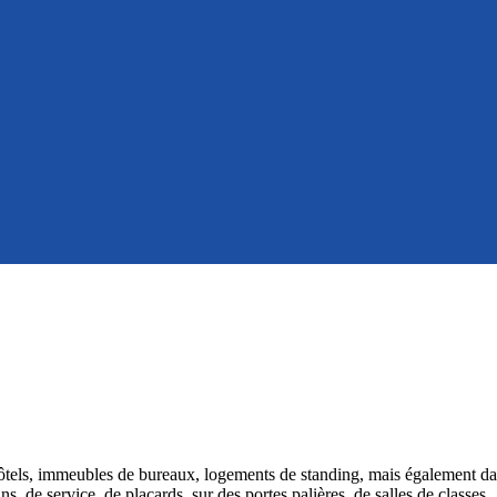
s hôtels, immeubles de bureaux, logements de standing, mais également d
, de service, de placards, sur des portes palières, de salles de classes