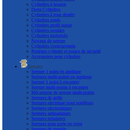
Cylindres à bouton
Demi Cylindres
Cylindres à roue dentée
Cylindres ronds
Cylindres profil suisse
Cylindres ovoïdes
Cylindres motorisés
Noyaux de serrure
Cylindres s'entrouvrants
Protèges cylindre et rosace de sécurité
Accessoires pour cylindres
Serrures
Serrure 1 point en applique
Serrures multi-points en applique
Serrure 1 point à encastrer
Serrure multi-points à encastrer
Mécanisme de serrure multi-points
Serrures de grille
Serrures electrique pour portillons
Serrures electroniques
Serrures antipaniques
Serrures tubulaires
Serrures pour porte en verre
Serrures de meuble