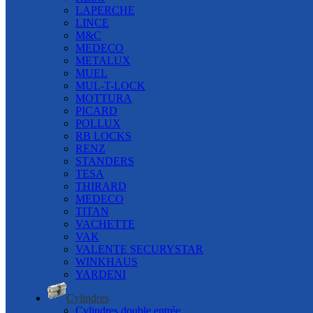
LAPERCHE
LINCE
M&C
MEDECO
METALUX
MUEL
MUL-T-LOCK
MOTTURA
PICARD
POLLUX
RB LOCKS
RENZ
STANDERS
TESA
THIRARD
MEDECO
TITAN
VACHETTE
VAK
VALENTE SECURYSTAR
WINKHAUS
YARDENI
Cylindres
Cylindres double entrée