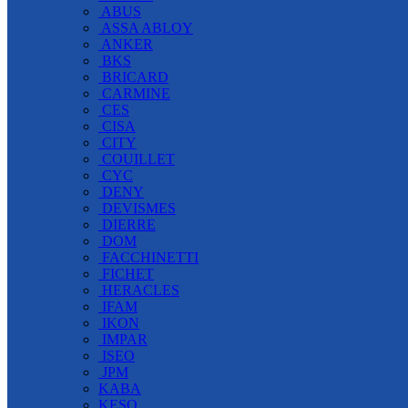
ABUS
ASSA ABLOY
ANKER
BKS
BRICARD
CARMINE
CES
CISA
CITY
COUILLET
CYC
DENY
DEVISMES
DIERRE
DOM
FACCHINETTI
FICHET
HERACLES
IFAM
IKON
IMPAR
ISEO
JPM
KABA
KESO