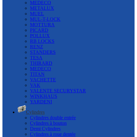
MEDECO
METALUX
MUEL
MUL-T-LOCK
MOTTURA
PICARD
POLLUX
RB LOCKS
RENZ
STANDERS
TESA
THIRARD
MEDECO
TITAN
VACHETTE
VAK
VALENTE SECURYSTAR
WINKHAUS
YARDENI
Cylindres
Cylindres double entrée
Cylindres à bouton
Demi Cylindres
Cylindres à roue dentée