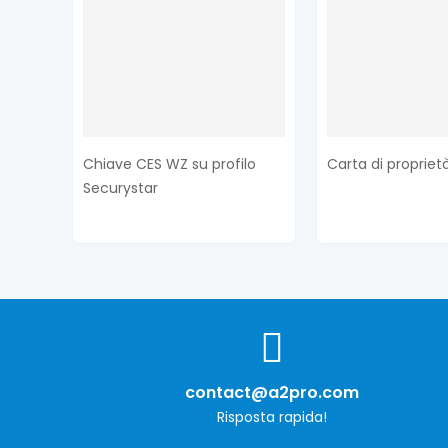
Chiave CES WZ su profilo
Carta di propriet
Securystar
contact@a2pro.com
Risposta rapida!