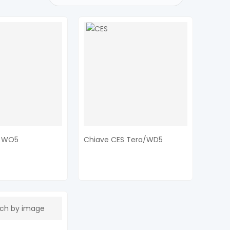
S WO5
Chiave CES Tera/WD5