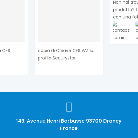
Non hai trov
prodotto? C
con una fo
à CES
copia di Chiave CES WZ su
profilo Securystar
149, Avenue Henri Barbusse 93700 Drancy
France