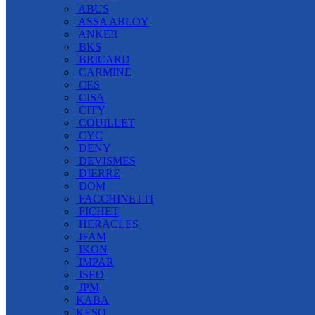
ABUS
ASSA ABLOY
ANKER
BKS
BRICARD
CARMINE
CES
CISA
CITY
COUILLET
CYC
DENY
DEVISMES
DIERRE
DOM
FACCHINETTI
FICHET
HERACLES
IFAM
IKON
IMPAR
ISEO
JPM
KABA
KESO