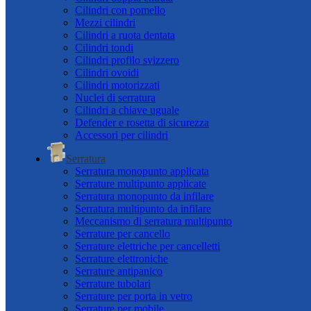
Cilindri con pomello
Mezzi cilindri
Cilindri a ruota dentata
Cilindri tondi
Cilindri profilo svizzero
Cilindri ovoidi
Cilindri motorizzati
Nuclei di serratura
Cilindri a chiave uguale
Defender e rosetta di sicurezza
Accessori per cilindri
Serratura
Serratura monopunto applicata
Serrature multipunto applicate
Serratura monopunto da infilare
Serratura multipunto da infilare
Meccanismo di serratura multipunto
Serrature per cancello
Serrature elettriche per cancelletti
Serrature elettroniche
Serrature antipanico
Serrature tubolari
Serrature per porta in vetro
Serrature per mobile