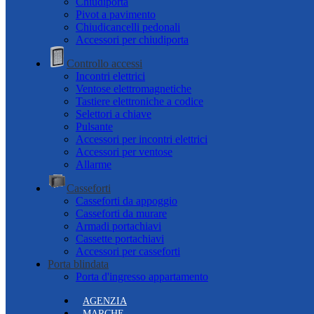
Chiudiporta
Pivot a pavimento
Chiudicancelli pedonali
Accessori per chiudiporta
Controllo accessi
Incontri elettrici
Ventose elettromagnetiche
Tastiere elettroniche a codice
Selettori a chiave
Pulsante
Accessori per incontri elettrici
Accessori per ventose
Allarme
Casseforti
Casseforti da appoggio
Casseforti da murare
Armadi portachiavi
Cassette portachiavi
Accessori per casseforti
Porta blindata
Porta d'ingresso appartamento
AGENZIA
MARCHE