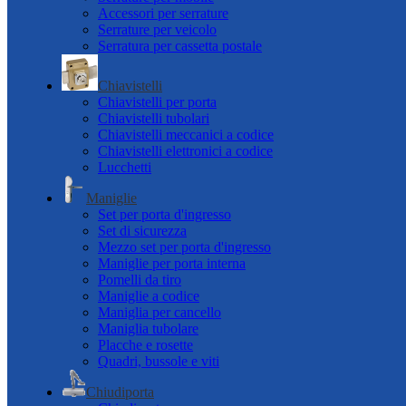
Accessori per serrature
Serrature per veicolo
Serratura per cassetta postale
Chiavistelli
Chiavistelli per porta
Chiavistelli tubolari
Chiavistelli meccanici a codice
Chiavistelli elettronici a codice
Lucchetti
Maniglie
Set per porta d'ingresso
Set di sicurezza
Mezzo set per porta d'ingresso
Maniglie per porta interna
Pomelli da tiro
Maniglie a codice
Maniglia per cancello
Maniglia tubolare
Placche e rosette
Quadri, bussole e viti
Chiudiporta