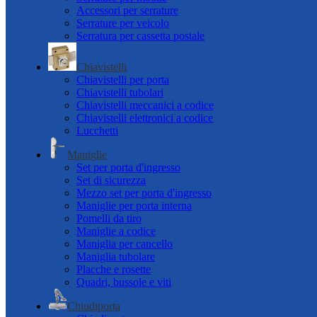
Accessori per serrature
Serrature per veicolo
Serratura per cassetta postale
Chiavistelli
Chiavistelli per porta
Chiavistelli tubolari
Chiavistelli meccanici a codice
Chiavistelli elettronici a codice
Lucchetti
Maniglie
Set per porta d'ingresso
Set di sicurezza
Mezzo set per porta d'ingresso
Maniglie per porta interna
Pomelli da tiro
Maniglie a codice
Maniglia per cancello
Maniglia tubolare
Placche e rosette
Quadri, bussole e viti
Chiudiporta