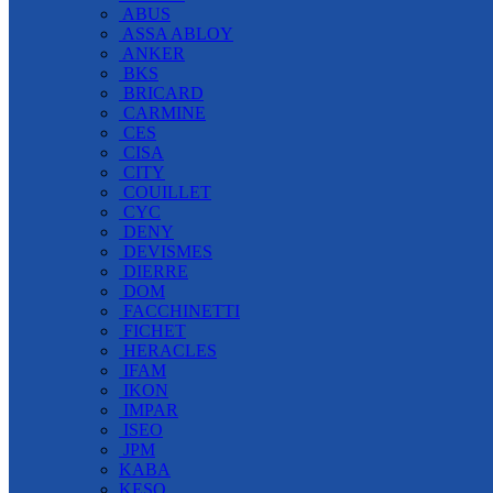
ABUS
ASSA ABLOY
ANKER
BKS
BRICARD
CARMINE
CES
CISA
CITY
COUILLET
CYC
DENY
DEVISMES
DIERRE
DOM
FACCHINETTI
FICHET
HERACLES
IFAM
IKON
IMPAR
ISEO
JPM
KABA
KESO