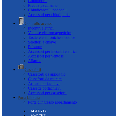
Chiudiporta
Pivot a pavimento
Chiudicancelli pedonali
Accessori per chiudiporta
Controllo accessi
Incontri elettrici
Ventose elettromagnetiche
Tastiere elettroniche a codice
Selettori a chiave
Pulsante
Accessori per incontri elettrici
Accessori per ventose
Allarme
Casseforti
Casseforti da appoggio
Casseforti da murare
Armadi portachiavi
Cassette portachiavi
Accessori per casseforti
Porta blindata
Porta d'ingresso appartamento
AGENZIA
MARCHE