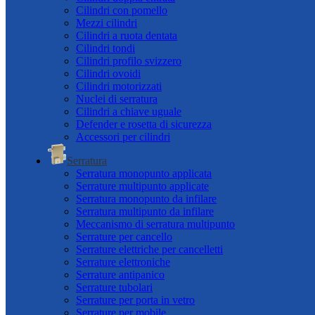
Cilindri con pomello
Mezzi cilindri
Cilindri a ruota dentata
Cilindri tondi
Cilindri profilo svizzero
Cilindri ovoidi
Cilindri motorizzati
Nuclei di serratura
Cilindri a chiave uguale
Defender e rosetta di sicurezza
Accessori per cilindri
Serratura
Serratura monopunto applicata
Serrature multipunto applicate
Serratura monopunto da infilare
Serratura multipunto da infilare
Meccanismo di serratura multipunto
Serrature per cancello
Serrature elettriche per cancelletti
Serrature elettroniche
Serrature antipanico
Serrature tubolari
Serrature per porta in vetro
Serrature per mobile