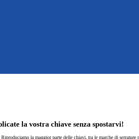
licate la vostra chiave senza spostarvi!
Riproduciamo la maggior parte delle chiavi, tra le marche di serrature 