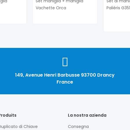
glia
Set maniglia + maniglia
Set di mani
Vachette Orca
Paliéris G35
149, Avenue Henri Barbusse 93700 Drancy
France
Produits
La nostra azienda
Duplicato di Chiave
Consegna