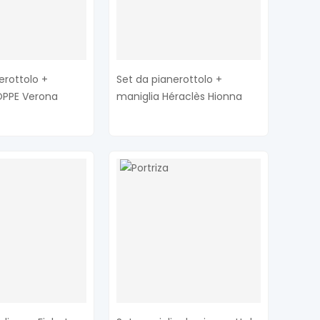
erottolo +
Set da pianerottolo +
OPPE Verona
maniglia Héraclès Hionna