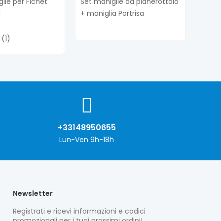
glie per Fichet
Set maniglie da pianerottolo
1
+ maniglia Portrisa
(1)
+33148950655
Lun-Ven 9h-18h
Newsletter
Registrati e ricevi informazioni e codici
promozionali per i tuoi prossimi ordini!