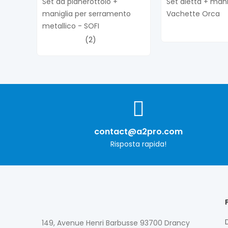
Set da pianerottolo +
Set aletta + mani
maniglia per serramento
Vachette Orca
metallico - SOFI
(2)
contact@a2pro.com
Risposta rapida!
149, Avenue Henri Barbusse 93700 Drancy