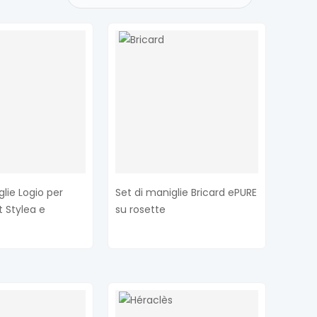
glie Logio per
Set di maniglie Bricard ePURE
t Stylea e
su rosette