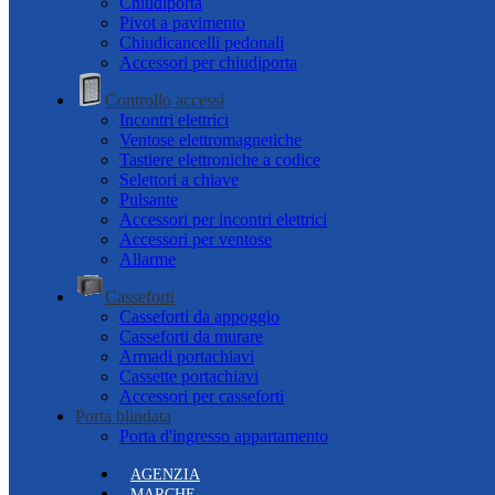
Chiudiporta
Pivot a pavimento
Chiudicancelli pedonali
Accessori per chiudiporta
Controllo accessi
Incontri elettrici
Ventose elettromagnetiche
Tastiere elettroniche a codice
Selettori a chiave
Pulsante
Accessori per incontri elettrici
Accessori per ventose
Allarme
Casseforti
Casseforti da appoggio
Casseforti da murare
Armadi portachiavi
Cassette portachiavi
Accessori per casseforti
Porta blindata
Porta d'ingresso appartamento
AGENZIA
MARCHE