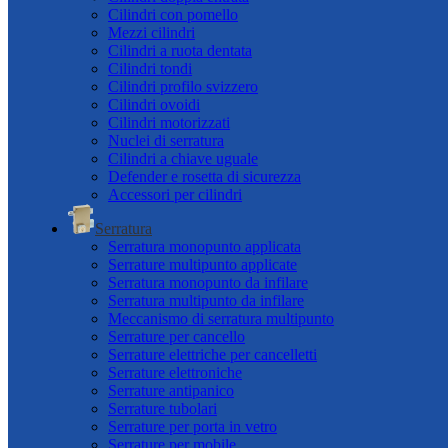
Cilindri con pomello
Mezzi cilindri
Cilindri a ruota dentata
Cilindri tondi
Cilindri profilo svizzero
Cilindri ovoidi
Cilindri motorizzati
Nuclei di serratura
Cilindri a chiave uguale
Defender e rosetta di sicurezza
Accessori per cilindri
Serratura
Serratura monopunto applicata
Serrature multipunto applicate
Serratura monopunto da infilare
Serratura multipunto da infilare
Meccanismo di serratura multipunto
Serrature per cancello
Serrature elettriche per cancelletti
Serrature elettroniche
Serrature antipanico
Serrature tubolari
Serrature per porta in vetro
Serrature per mobile