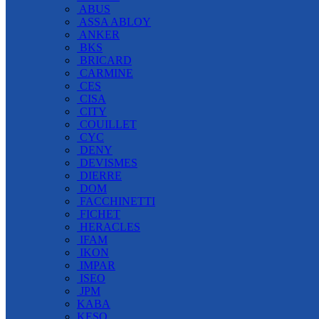
ABUS
ASSA ABLOY
ANKER
BKS
BRICARD
CARMINE
CES
CISA
CITY
COUILLET
CYC
DENY
DEVISMES
DIERRE
DOM
FACCHINETTI
FICHET
HERACLES
IFAM
IKON
IMPAR
ISEO
JPM
KABA
KESO