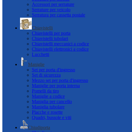
Accessori per serrature
Serrature per veicolo
Serratura per cassetta postale
Chiavistelli
Chiavistelli per porta
Chiavistelli tubolari
Chiavistelli meccanici a codice
Chiavistelli elettronici a codice
Lucchetti
Maniglie
Set per porta d'ingresso
Set di sicurezza
Mezzo set per porta d'ingresso
Maniglie per porta interna
Pomelli da tiro
Maniglie a codice
Maniglia per cancello
Maniglia tubolare
Placche e rosette
Quadri, bussole e viti
Chiudiporta