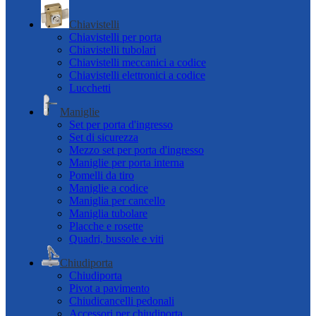
Chiavistelli
Chiavistelli per porta
Chiavistelli tubolari
Chiavistelli meccanici a codice
Chiavistelli elettronici a codice
Lucchetti
Maniglie
Set per porta d'ingresso
Set di sicurezza
Mezzo set per porta d'ingresso
Maniglie per porta interna
Pomelli da tiro
Maniglie a codice
Maniglia per cancello
Maniglia tubolare
Placche e rosette
Quadri, bussole e viti
Chiudiporta
Chiudiporta
Pivot a pavimento
Chiudicancelli pedonali
Accessori per chiudiporta