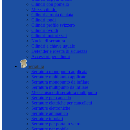
Cilindri con pomello
Mezzi cilindri
Cilindri a ruota dentata
Cilindri tondi
Cilindri profilo svizzero
Cilindri ovoidi
Cilindri motorizzati
Nuclei di serratura
Cilindri a chiave uguale
Defender e rosetta di sicurezza
Accessori per cilindri
Serratura
Serratura monopunto applicata
Serrature multipunto applicate
Serratura monopunto da infilare
Serratura multipunto da infilare
Meccanismo di serratura multipunto
Serrature per cancello
Serrature elettriche per cancelletti
Serrature elettroniche
Serrature antipanico
Serrature tubolari
Serrature per porta in vetro
Serrature per mobile