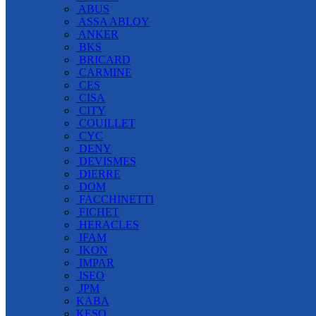
ABUS
ASSA ABLOY
ANKER
BKS
BRICARD
CARMINE
CES
CISA
CITY
COUILLET
CYC
DENY
DEVISMES
DIERRE
DOM
FACCHINETTI
FICHET
HERACLES
IFAM
IKON
IMPAR
ISEO
JPM
KABA
KESO