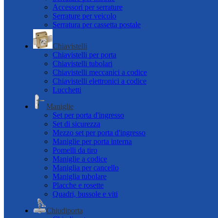
Accessori per serrature
Serrature per veicolo
Serratura per cassetta postale
Chiavistelli
Chiavistelli per porta
Chiavistelli tubolari
Chiavistelli meccanici a codice
Chiavistelli elettronici a codice
Lucchetti
Maniglie
Set per porta d'ingresso
Set di sicurezza
Mezzo set per porta d'ingresso
Maniglie per porta interna
Pomelli da tiro
Maniglie a codice
Maniglia per cancello
Maniglia tubolare
Placche e rosette
Quadri, bussole e viti
Chiudiporta