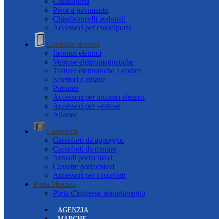
Chiudiporta
Pivot a pavimento
Chiudicancelli pedonali
Accessori per chiudiporta
Controllo accessi
Incontri elettrici
Ventose elettromagnetiche
Tastiere elettroniche a codice
Selettori a chiave
Pulsante
Accessori per incontri elettrici
Accessori per ventose
Allarme
Casseforti
Casseforti da appoggio
Casseforti da murare
Armadi portachiavi
Cassette portachiavi
Accessori per casseforti
Porta blindata
Porta d'ingresso appartamento
AGENZIA
MARCHE