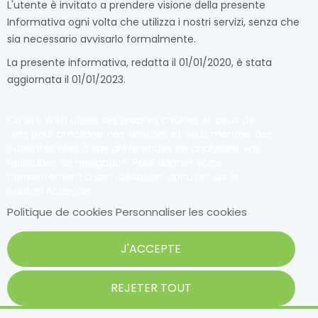
L'utente è invitato a prendere visione della presente
Informativa ogni volta che utilizza i nostri servizi, senza che
sia necessario avvisarlo formalmente.
La presente informativa, redatta il 01/01/2020, è stata
aggiornata il 01/01/2023.
Ce site Web utilise ses propres cookies et ceux de
tiers pour améliorer nos services et vous montrer des
publicités liées à vos préférences en analysant vos
habitudes de navigation. Pour donner votre
consentement à son utilisation, appuyez sur le
bouton Accepter.
Politique de cookies
Personnaliser les cookies
J'ACCEPTE
REJETER TOUT