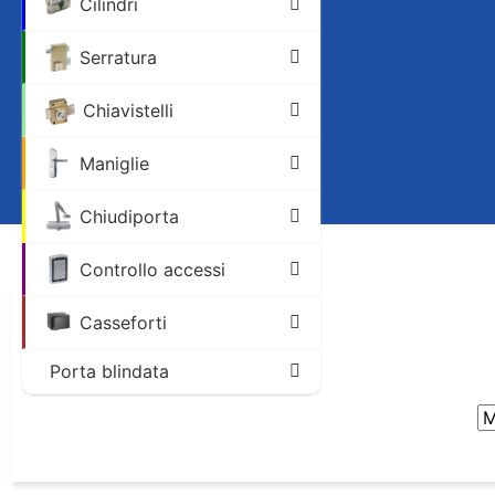
Cilindri
Menù
Serratura
Chiavistelli
Il mio account
Maniglie
0
Chiudiporta
Controllo accessi
Casseforti
Porta blindata