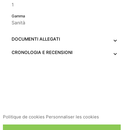
1
Gamma
Sanità
DOCUMENTI ALLEGATI
CRONOLOGIA E RECENSIONI
Ce site Web utilise ses propres cookies et ceux de tiers
pour améliorer nos services et vous montrer des
publicités liées à vos préférences en analysant vos
habitudes de navigation. Pour donner votre
consentement à son utilisation, appuyez sur le bouton
Accepter.
Politique de cookies
Personnaliser les cookies