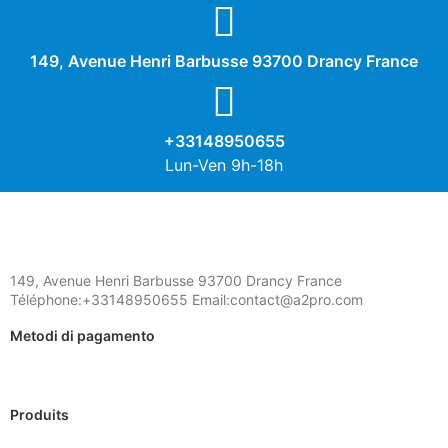
No
Sì
149, Avenue Henri Barbusse 93700 Drancy France
Descrizione
+33148950655
Lun-Ven 9h-18h
149, Avenue Henri Barbusse 93700 Drancy France
Téléphone:+33148950655 Email:contact@a2pro.com
Metodi di pagamento
Produits