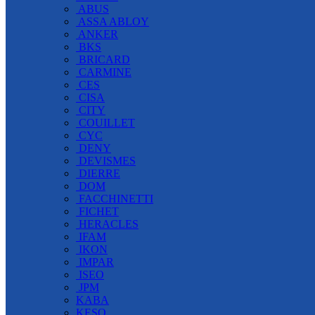
ABUS
ASSA ABLOY
ANKER
BKS
BRICARD
CARMINE
CES
CISA
CITY
COUILLET
CYC
DENY
DEVISMES
DIERRE
DOM
FACCHINETTI
FICHET
HERACLES
IFAM
IKON
IMPAR
ISEO
JPM
KABA
KESO