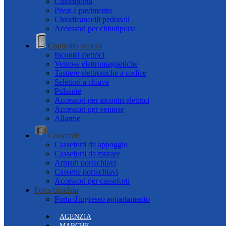
Chiudiporta
Pivot a pavimento
Chiudicancelli pedonali
Accessori per chiudiporta
Controllo accessi
Incontri elettrici
Ventose elettromagnetiche
Tastiere elettroniche a codice
Selettori a chiave
Pulsante
Accessori per incontri elettrici
Accessori per ventose
Allarme
Casseforti
Casseforti da appoggio
Casseforti da murare
Armadi portachiavi
Cassette portachiavi
Accessori per casseforti
Porta blindata
Porta d'ingresso appartamento
AGENZIA
MARCHE