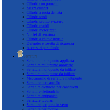
Cilindri con pomello
Mezzi cilindri
Cilindri a ruota dentata
Cilindri tondi
Cilindri profilo svizzero
Cilindri ovoidi
Cilindri motorizzati
Nuclei di serratura
Cilindri a chiave uguale
Defender e rosetta di sicurezza
Accessori per cilindri
Serratura
Serratura monopunto applicata
Serrature multipunto applicate
Serratura monopunto da infilare
Serratura multipunto da infilare
Meccanismo di serratura multipunto
Serrature per cancello
Serrature elettriche per cancelletti
Serrature elettroniche
Serrature antipanico
Serrature tubolari
Serrature per porta in vetro
Serrature per mobile