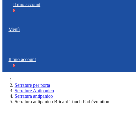
Il mio account
0
Menù
Il mio account
0
Serrature per porta
Serrature Antipanico
Serratura antipanico
Serratura antipanico Bricard Touch Pad évolution