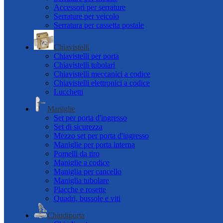
Accessori per serrature
Serrature per veicolo
Serratura per cassetta postale
Chiavistelli
Chiavistelli per porta
Chiavistelli tubolari
Chiavistelli meccanici a codice
Chiavistelli elettronici a codice
Lucchetti
Maniglie
Set per porta d'ingresso
Set di sicurezza
Mezzo set per porta d'ingresso
Maniglie per porta interna
Pomelli da tiro
Maniglie a codice
Maniglia per cancello
Maniglia tubolare
Placche e rosette
Quadri, bussole e viti
Chiudiporta