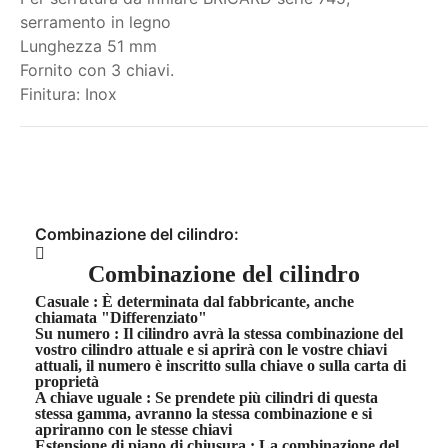
serramento in legno
Lunghezza 51 mm
Fornito con 3 chiavi.
Finitura: Inox
Il mio ordine
Combinazione del cilindro:
Combinazione del cilindro
Casuale
: È determinata dal fabbricante, anche
chiamata "Differenziato"
Su numero
: Il cilindro avrà la stessa combinazione del
vostro cilindro attuale e si aprirà con le vostre chiavi
attuali, il numero è inscritto sulla chiave o sulla carta di
proprietà
A chiave uguale
: Se prendete più cilindri di questa
stessa gamma, avranno la stessa combinazione e si
apriranno con le stesse chiavi
Estensione di piano di chiusura
: La combinazione del