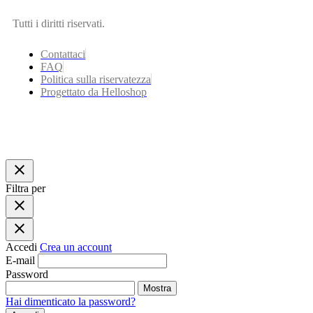
Tutti i diritti riservati.
Contattaci
FAQ
Politica sulla riservatezza
Progettato da Helloshop
close
Filtra per
close
close
Accedi
Crea un account
E-mail
Password
Mostra
Hai dimenticato la password?