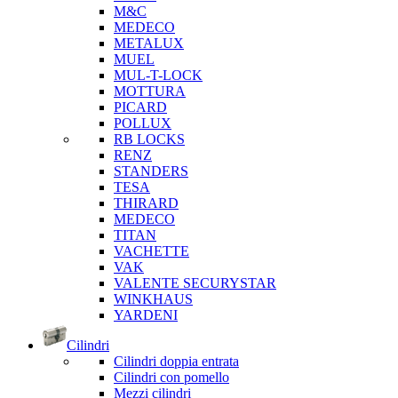
M&C
MEDECO
METALUX
MUEL
MUL-T-LOCK
MOTTURA
PICARD
POLLUX
RB LOCKS
RENZ
STANDERS
TESA
THIRARD
MEDECO
TITAN
VACHETTE
VAK
VALENTE SECURYSTAR
WINKHAUS
YARDENI
Cilindri
Cilindri doppia entrata
Cilindri con pomello
Mezzi cilindri