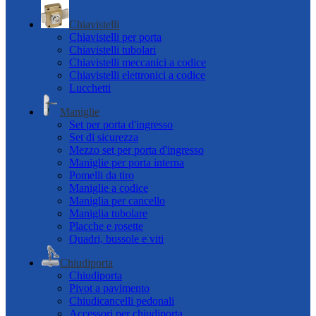
Chiavistelli
Chiavistelli per porta
Chiavistelli tubolari
Chiavistelli meccanici a codice
Chiavistelli elettronici a codice
Lucchetti
Maniglie
Set per porta d'ingresso
Set di sicurezza
Mezzo set per porta d'ingresso
Maniglie per porta interna
Pomelli da tiro
Maniglie a codice
Maniglia per cancello
Maniglia tubolare
Placche e rosette
Quadri, bussole e viti
Chiudiporta
Chiudiporta
Pivot a pavimento
Chiudicancelli pedonali
Accessori per chiudiporta