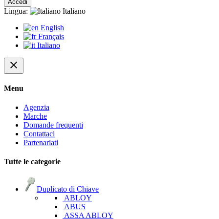
Accedi
Lingua:
Italiano
English
Français
Italiano
close
Menu
Agenzia
Marche
Domande frequenti
Contattaci
Partenariati
Tutte le categorie
Duplicato di Chiave
ABLOY
ABUS
ASSA ABLOY