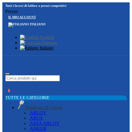
Tutti i lavori di fabbro a prezzi competitivi
Prezzo
IL MIO ACCOUNT
ITALIANO
English
Français
Italiano
0
TUTTE LE CATEGORIE
Duplicato di Chiave
ABLOY
ABUS
ASSA ABLOY
ANKER