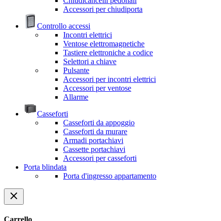
Chiudicancelli pedonali
Accessori per chiudiporta
Controllo accessi
Incontri elettrici
Ventose elettromagnetiche
Tastiere elettroniche a codice
Selettori a chiave
Pulsante
Accessori per incontri elettrici
Accessori per ventose
Allarme
Casseforti
Casseforti da appoggio
Casseforti da murare
Armadi portachiavi
Cassette portachiavi
Accessori per casseforti
Porta blindata
Porta d'ingresso appartamento
close
Carrello