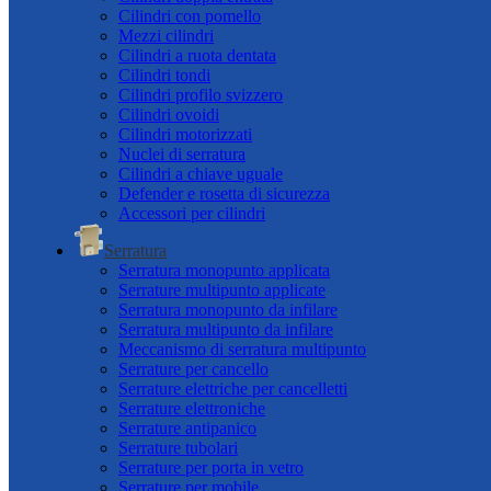
Cilindri con pomello
Mezzi cilindri
Cilindri a ruota dentata
Cilindri tondi
Cilindri profilo svizzero
Cilindri ovoidi
Cilindri motorizzati
Nuclei di serratura
Cilindri a chiave uguale
Defender e rosetta di sicurezza
Accessori per cilindri
Serratura
Serratura monopunto applicata
Serrature multipunto applicate
Serratura monopunto da infilare
Serratura multipunto da infilare
Meccanismo di serratura multipunto
Serrature per cancello
Serrature elettriche per cancelletti
Serrature elettroniche
Serrature antipanico
Serrature tubolari
Serrature per porta in vetro
Serrature per mobile