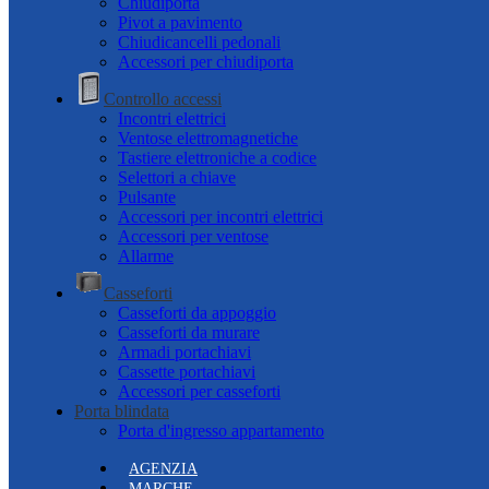
Chiudiporta
Pivot a pavimento
Chiudicancelli pedonali
Accessori per chiudiporta
Controllo accessi
Incontri elettrici
Ventose elettromagnetiche
Tastiere elettroniche a codice
Selettori a chiave
Pulsante
Accessori per incontri elettrici
Accessori per ventose
Allarme
Casseforti
Casseforti da appoggio
Casseforti da murare
Armadi portachiavi
Cassette portachiavi
Accessori per casseforti
Porta blindata
Porta d'ingresso appartamento
AGENZIA
MARCHE