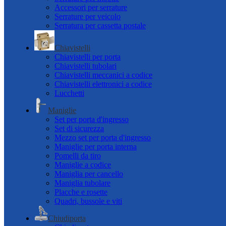
Accessori per serrature
Serrature per veicolo
Serratura per cassetta postale
Chiavistelli
Chiavistelli per porta
Chiavistelli tubolari
Chiavistelli meccanici a codice
Chiavistelli elettronici a codice
Lucchetti
Maniglie
Set per porta d'ingresso
Set di sicurezza
Mezzo set per porta d'ingresso
Maniglie per porta interna
Pomelli da tiro
Maniglie a codice
Maniglia per cancello
Maniglia tubolare
Placche e rosette
Quadri, bussole e viti
Chiudiporta