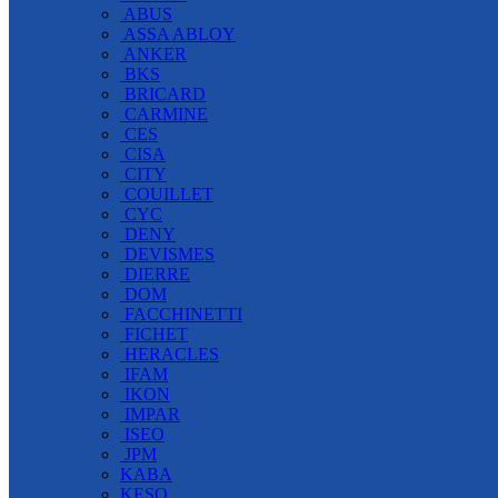
ABUS
ASSA ABLOY
ANKER
BKS
BRICARD
CARMINE
CES
CISA
CITY
COUILLET
CYC
DENY
DEVISMES
DIERRE
DOM
FACCHINETTI
FICHET
HERACLES
IFAM
IKON
IMPAR
ISEO
JPM
KABA
KESO