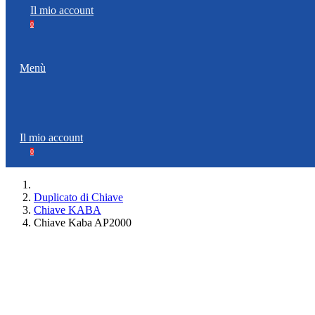
Il mio account
0
Menù
Il mio account
0
Duplicato di Chiave
Chiave KABA
Chiave Kaba AP2000