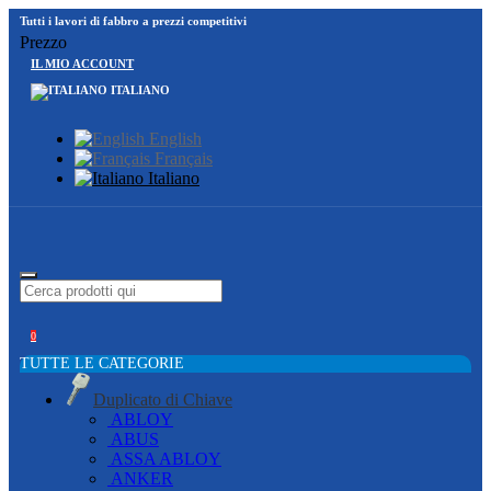
Tutti i lavori di fabbro a prezzi competitivi
Prezzo
IL MIO ACCOUNT
ITALIANO
English
Français
Italiano
0
TUTTE LE CATEGORIE
Duplicato di Chiave
ABLOY
ABUS
ASSA ABLOY
ANKER