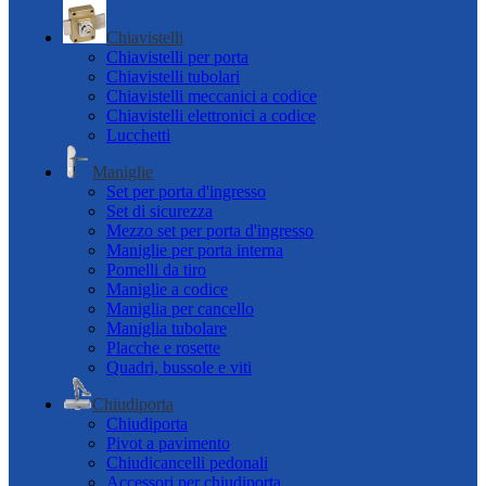
Chiavistelli
Chiavistelli per porta
Chiavistelli tubolari
Chiavistelli meccanici a codice
Chiavistelli elettronici a codice
Lucchetti
Maniglie
Set per porta d'ingresso
Set di sicurezza
Mezzo set per porta d'ingresso
Maniglie per porta interna
Pomelli da tiro
Maniglie a codice
Maniglia per cancello
Maniglia tubolare
Placche e rosette
Quadri, bussole e viti
Chiudiporta
Chiudiporta
Pivot a pavimento
Chiudicancelli pedonali
Accessori per chiudiporta