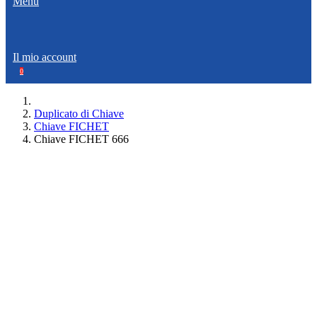
Menù
Il mio account
0
Duplicato di Chiave
Chiave FICHET
Chiave FICHET 666