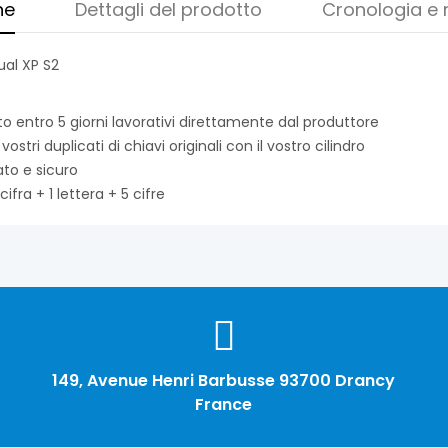
ne
Dettagli del prodotto
Cronologia e 
ual XP S2
ito entro 5 giorni lavorativi direttamente dal produttore
tri duplicati di chiavi originali con il vostro cilindro
ato e sicuro
ifra + 1 lettera + 5 cifre
149, Avenue Henri Barbusse 93700 Drancy
France