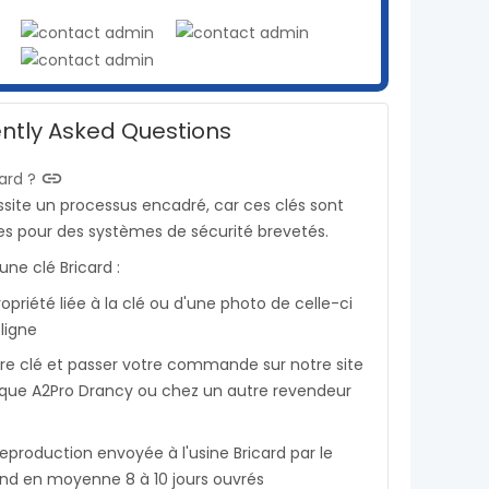
ntly Asked Questions
insert_link
ard ?
ssite un processus encadré, car ces clés sont
ées pour des systèmes de sécurité brevetés.
une clé Bricard :
ropriété liée à la clé ou d'une photo de celle-ci
ligne
tre clé et passer votre commande sur notre site
ique A2Pro Drancy ou chez un autre revendeur
eproduction envoyée à l'usine Bricard par le
end en moyenne 8 à 10 jours ouvrés