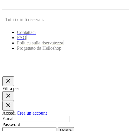
Tutti i diritti riservati.
Contattaci
FAQ
Politica sulla riservatezza
Progettato da Helloshop
close
Filtra per
close
close
Accedi
Crea un account
E-mail
Password
Mostra