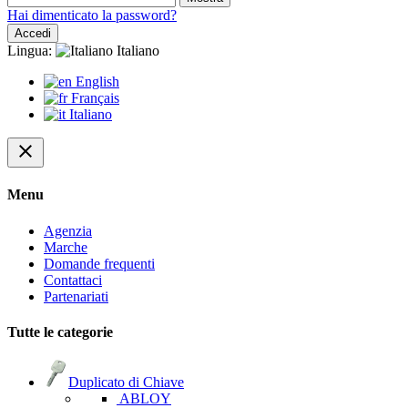
Hai dimenticato la password?
Accedi
Lingua:
Italiano
English
Français
Italiano
close
Menu
Agenzia
Marche
Domande frequenti
Contattaci
Partenariati
Tutte le categorie
Duplicato di Chiave
ABLOY