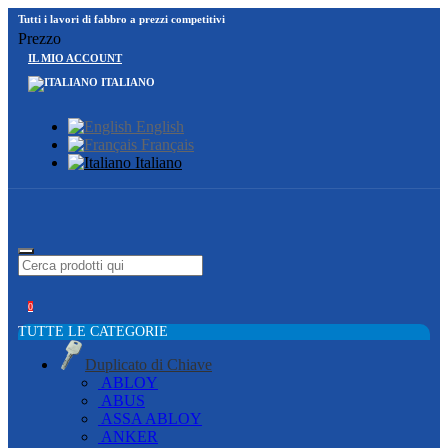
Tutti i lavori di fabbro a prezzi competitivi
Prezzo
IL MIO ACCOUNT
ITALIANO
English
Français
Italiano
0
TUTTE LE CATEGORIE
Duplicato di Chiave
ABLOY
ABUS
ASSA ABLOY
ANKER