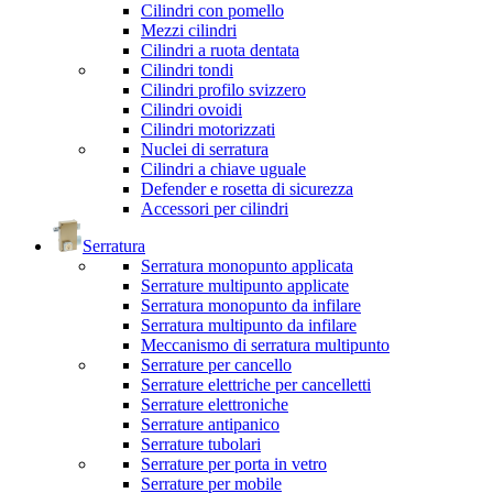
Cilindri con pomello
Mezzi cilindri
Cilindri a ruota dentata
Cilindri tondi
Cilindri profilo svizzero
Cilindri ovoidi
Cilindri motorizzati
Nuclei di serratura
Cilindri a chiave uguale
Defender e rosetta di sicurezza
Accessori per cilindri
Serratura
Serratura monopunto applicata
Serrature multipunto applicate
Serratura monopunto da infilare
Serratura multipunto da infilare
Meccanismo di serratura multipunto
Serrature per cancello
Serrature elettriche per cancelletti
Serrature elettroniche
Serrature antipanico
Serrature tubolari
Serrature per porta in vetro
Serrature per mobile