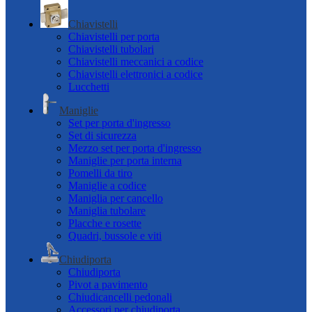
Chiavistelli
Chiavistelli per porta
Chiavistelli tubolari
Chiavistelli meccanici a codice
Chiavistelli elettronici a codice
Lucchetti
Maniglie
Set per porta d'ingresso
Set di sicurezza
Mezzo set per porta d'ingresso
Maniglie per porta interna
Pomelli da tiro
Maniglie a codice
Maniglia per cancello
Maniglia tubolare
Placche e rosette
Quadri, bussole e viti
Chiudiporta
Chiudiporta
Pivot a pavimento
Chiudicancelli pedonali
Accessori per chiudiporta