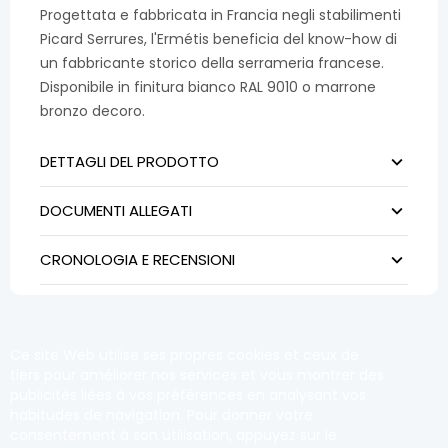
Progettata e fabbricata in Francia negli stabilimenti
Picard Serrures, l'Ermétis beneficia del know-how di
un fabbricante storico della serrameria francese.
Disponibile in finitura bianco RAL 9010 o marrone
bronzo decoro.
DETTAGLI DEL PRODOTTO
DOCUMENTI ALLEGATI
CRONOLOGIA E RECENSIONI
Ce site Web utilise ses propres cookies et ceux de
tiers pour améliorer nos services et vous montrer des
publicités liées à vos préférences en analysant vos
habitudes de navigation. Pour donner votre
consentement à son utilisation, appuyez sur le