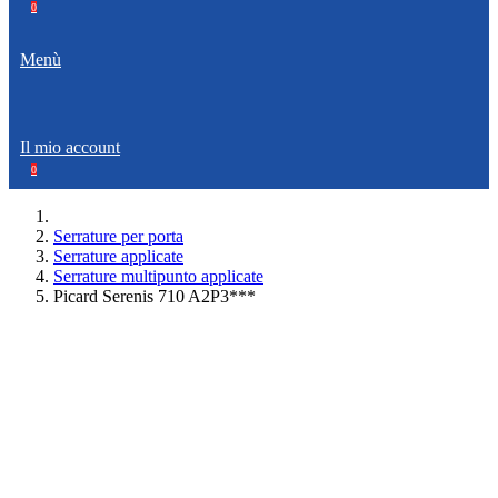
0
Menù
Il mio account
0
Serrature per porta
Serrature applicate
Serrature multipunto applicate
Picard Serenis 710 A2P3***