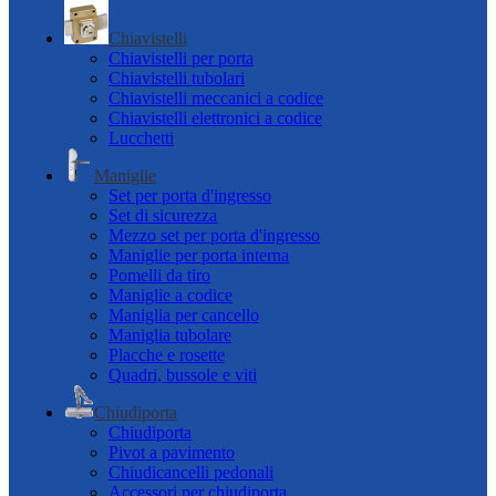
Chiavistelli
Chiavistelli per porta
Chiavistelli tubolari
Chiavistelli meccanici a codice
Chiavistelli elettronici a codice
Lucchetti
Maniglie
Set per porta d'ingresso
Set di sicurezza
Mezzo set per porta d'ingresso
Maniglie per porta interna
Pomelli da tiro
Maniglie a codice
Maniglia per cancello
Maniglia tubolare
Placche e rosette
Quadri, bussole e viti
Chiudiporta
Chiudiporta
Pivot a pavimento
Chiudicancelli pedonali
Accessori per chiudiporta