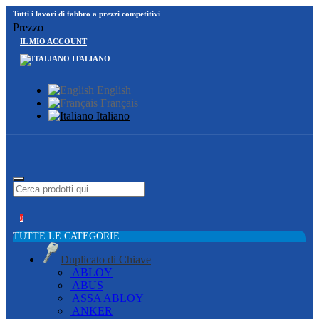
Tutti i lavori di fabbro a prezzi competitivi
Prezzo
IL MIO ACCOUNT
ITALIANO
English
Français
Italiano
0
TUTTE LE CATEGORIE
Duplicato di Chiave
ABLOY
ABUS
ASSA ABLOY
ANKER