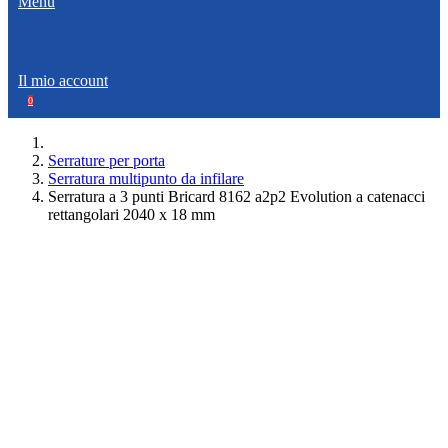
Menù
Il mio account
0
Serrature per porta
Serratura multipunto da infilare
Serratura a 3 punti Bricard 8162 a2p2 Evolution a catenacci
rettangolari 2040 x 18 mm