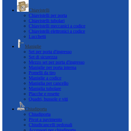
Chiavistelli
Chiavistelli per porta
Chiavistelli tubolari
Chiavistelli meccanici a codice
Chiavistelli elettronici a codice
Lucchetti
Maniglie
Set per porta d'ingresso
Set di sicurezza
Mezzo set per porta d'ingresso
Maniglie per porta interna
Pomelli da tiro
Maniglie a codice
Maniglia per cancello
Maniglia tubolare
Placche e rosette
Quadri, bussole e viti
Chiudiporta
Chiudiporta
Pivot a pavimento
Chiudicancelli pedonali
Accessori per chiudiporta