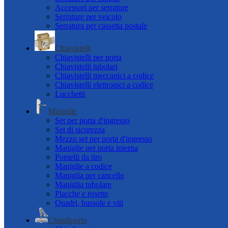
Accessori per serrature
Serrature per veicolo
Serratura per cassetta postale
Chiavistelli
Chiavistelli per porta
Chiavistelli tubolari
Chiavistelli meccanici a codice
Chiavistelli elettronici a codice
Lucchetti
Maniglie
Set per porta d'ingresso
Set di sicurezza
Mezzo set per porta d'ingresso
Maniglie per porta interna
Pomelli da tiro
Maniglie a codice
Maniglia per cancello
Maniglia tubolare
Placche e rosette
Quadri, bussole e viti
Chiudiporta