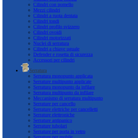
Cilindri con pomello
Mezzi cilindri
Cilindri a ruota dentata
Cilindri tondi
Cilindri profilo svizzero
Cilindri ovoidi
Cilindri motorizzati
Nuclei di serratura
Cilindri a chiave uguale
Defender e rosetta di sicurezza
Accessori per cilindri
Serratura
Serratura monopunto applicata
Serrature multipunto applicate
Serratura monopunto da infilare
Serratura multipunto da infilare
Meccanismo di serratura multipunto
Serrature per cancello
Serrature elettriche per cancelletti
Serrature elettroniche
Serrature antipanico
Serrature tubolari
Serrature per porta in vetro
Serrature per mobile