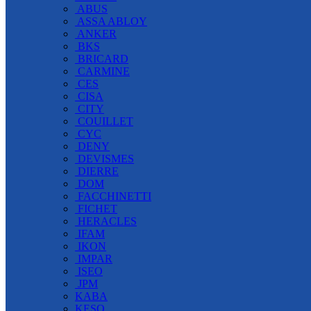
ABUS
ASSA ABLOY
ANKER
BKS
BRICARD
CARMINE
CES
CISA
CITY
COUILLET
CYC
DENY
DEVISMES
DIERRE
DOM
FACCHINETTI
FICHET
HERACLES
IFAM
IKON
IMPAR
ISEO
JPM
KABA
KESO