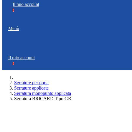
Il mio account
0
Menù
Il mio account
0
Serrature per porta
Serrature applicate
Serratura monopunto applicata
Serratura BRICARD Tipo GR