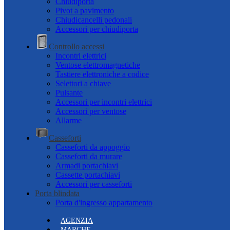
Chiudiporta
Pivot a pavimento
Chiudicancelli pedonali
Accessori per chiudiporta
Controllo accessi
Incontri elettrici
Ventose elettromagnetiche
Tastiere elettroniche a codice
Selettori a chiave
Pulsante
Accessori per incontri elettrici
Accessori per ventose
Allarme
Casseforti
Casseforti da appoggio
Casseforti da murare
Armadi portachiavi
Cassette portachiavi
Accessori per casseforti
Porta blindata
Porta d'ingresso appartamento
AGENZIA
MARCHE