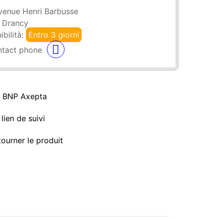
venue Henri Barbusse
 Drancy
ibilità:
Entro 3 giorni
a BNP Axepta
lien de suivi
tourner le produit