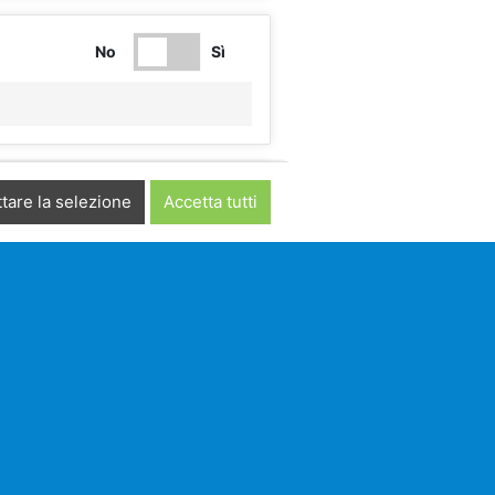
No
Sì
No
Sì
tare la selezione
Accetta tutti
No
Sì