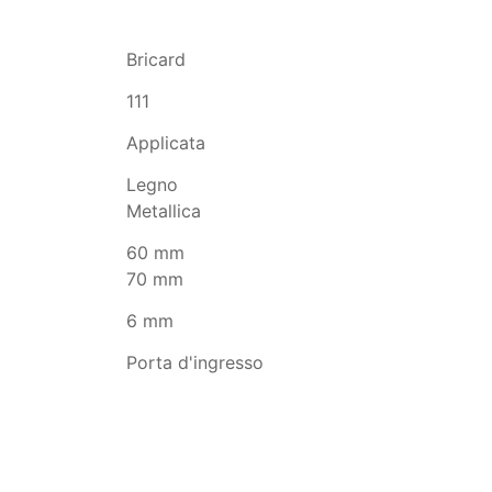
Bricard
111
Applicata
Legno
Metallica
60 mm
70 mm
6 mm
Porta d'ingresso
pour améliorer nos services et vous montrer des publicités liées à vo