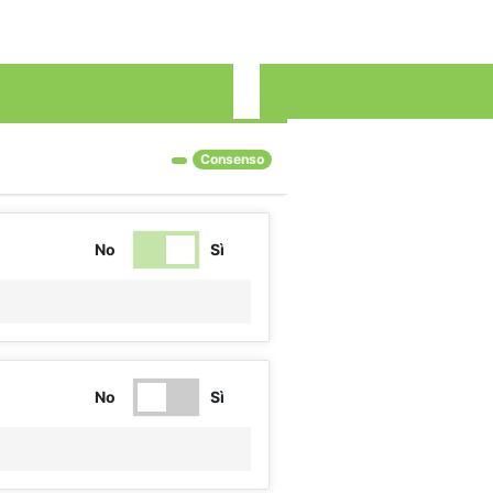
tion, appuyez sur le bouton Accepter.
Consenso
No
Sì
No
Sì