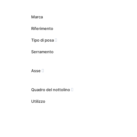
Marca
Riferimento
Tipo di posa
Serramento
Asse
Quadro del nottolino
Utilizzo
Ce site Web utilise ses propres cookies et ceux de tiers 