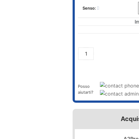
Senso:
I
Posso
aiutarti?
Acqui
A2Pro