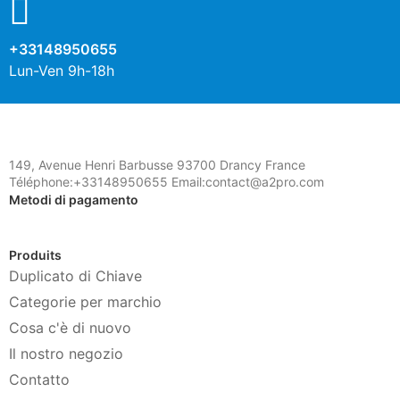
+33148950655
Lun-Ven 9h-18h
149, Avenue Henri Barbusse 93700 Drancy France
Téléphone:+33148950655 Email:contact@a2pro.com
Metodi di pagamento
Produits
Duplicato di Chiave
Categorie per marchio
Cosa c'è di nuovo
Il nostro negozio
Contatto