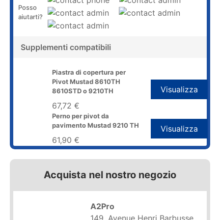
Posso
aiutarti?
Supplementi compatibili
Piastra di copertura per
Pivot Mustad 8610TH
Visualizza
8610STD o 9210TH
67,72 €
Perno per pivot da
pavimento Mustad 9210 TH
Visualizza
61,90 €
Acquista nel nostro negozio
A2Pro
149, Avenue Henri Barbusse