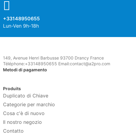
+33148950655
Lun-Ven 9h-18h
149, Avenue Henri Barbusse 93700 Drancy France
Téléphone:+33148950655 Email:contact@a2pro.com
Metodi di pagamento
Produits
Duplicato di Chiave
Categorie per marchio
Cosa c'è di nuovo
Il nostro negozio
Contatto