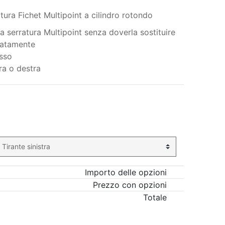
ura Fichet Multipoint a cilindro rotondo
ra serratura Multipoint senza doverla sostituire
aratamente
asso
tra o destra
Il mio ordine
Importo delle opzioni
Prezzo con opzioni
Totale
AGGIUNGI AL CARRELLO