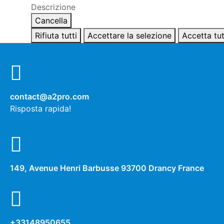
Descrizione
Cancella
Rifiuta tutti
Accettare la selezione
Accetta tut
contact@a2pro.com
Risposta rapida!
149, Avenue Henri Barbusse 93700 Drancy France
+33148950655