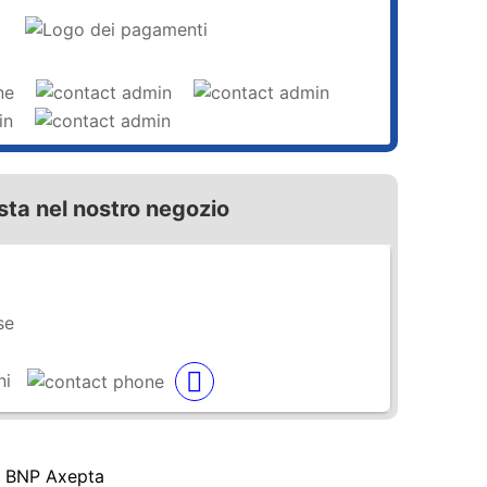
sta nel nostro negozio
se
ni
a BNP Axepta