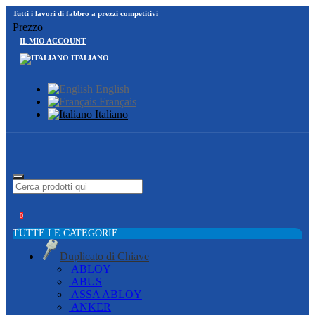
Tutti i lavori di fabbro a prezzi competitivi
Prezzo
IL MIO ACCOUNT
ITALIANO
English
Français
Italiano
0
TUTTE LE CATEGORIE
Duplicato di Chiave
ABLOY
ABUS
ASSA ABLOY
ANKER