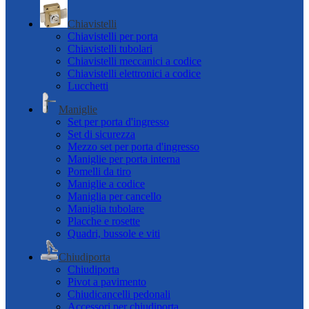
Chiavistelli
Chiavistelli per porta
Chiavistelli tubolari
Chiavistelli meccanici a codice
Chiavistelli elettronici a codice
Lucchetti
Maniglie
Set per porta d'ingresso
Set di sicurezza
Mezzo set per porta d'ingresso
Maniglie per porta interna
Pomelli da tiro
Maniglie a codice
Maniglia per cancello
Maniglia tubolare
Placche e rosette
Quadri, bussole e viti
Chiudiporta
Chiudiporta
Pivot a pavimento
Chiudicancelli pedonali
Accessori per chiudiporta