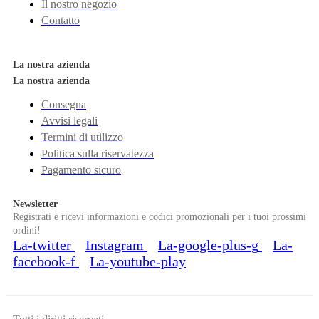
Il nostro negozio
Contatto
La nostra azienda
La nostra azienda
Consegna
Avvisi legali
Termini di utilizzo
Politica sulla riservatezza
Pagamento sicuro
Newsletter
Registrati e ricevi informazioni e codici promozionali per i tuoi prossimi
ordini!
La-twitter
Instagram
La-google-plus-g
La-
facebook-f
La-youtube-play