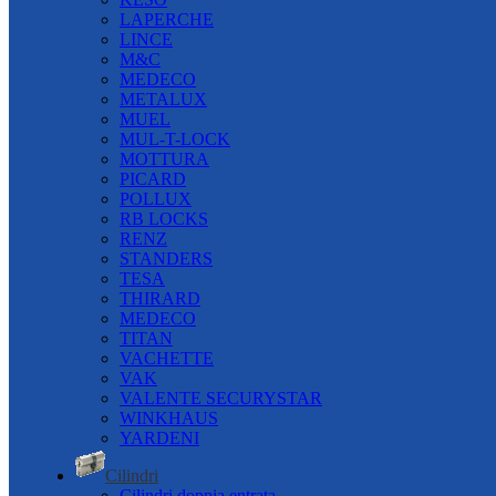
LAPERCHE
LINCE
M&C
MEDECO
METALUX
MUEL
MUL-T-LOCK
MOTTURA
PICARD
POLLUX
RB LOCKS
RENZ
STANDERS
TESA
THIRARD
MEDECO
TITAN
VACHETTE
VAK
VALENTE SECURYSTAR
WINKHAUS
YARDENI
Cilindri
Cilindri doppia entrata