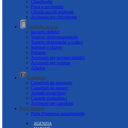
Chiudiporta
Pivot a pavimento
Chiudicancelli pedonali
Accessori per chiudiporta
Controllo accessi
Incontri elettrici
Ventose elettromagnetiche
Tastiere elettroniche a codice
Selettori a chiave
Pulsante
Accessori per incontri elettrici
Accessori per ventose
Allarme
Casseforti
Casseforti da appoggio
Casseforti da murare
Armadi portachiavi
Cassette portachiavi
Accessori per casseforti
Porta blindata
Porta d'ingresso appartamento
AGENZIA