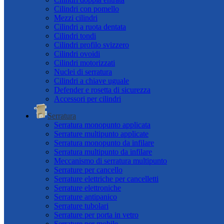
Cilindri con pomello
Mezzi cilindri
Cilindri a ruota dentata
Cilindri tondi
Cilindri profilo svizzero
Cilindri ovoidi
Cilindri motorizzati
Nuclei di serratura
Cilindri a chiave uguale
Defender e rosetta di sicurezza
Accessori per cilindri
Serratura
Serratura monopunto applicata
Serrature multipunto applicate
Serratura monopunto da infilare
Serratura multipunto da infilare
Meccanismo di serratura multipunto
Serrature per cancello
Serrature elettriche per cancelletti
Serrature elettroniche
Serrature antipanico
Serrature tubolari
Serrature per porta in vetro
Serrature per mobile