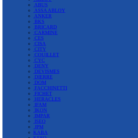
ABUS
ASSA ABLOY
ANKER
BKS
BRICARD
CARMINE
CES
CISA
CITY
COUILLET
CYC
DENY
DEVISMES
DIERRE
DOM
FACCHINETTI
FICHET
HERACLES
IFAM
IKON
IMPAR
ISEO
JPM
KABA
KESO