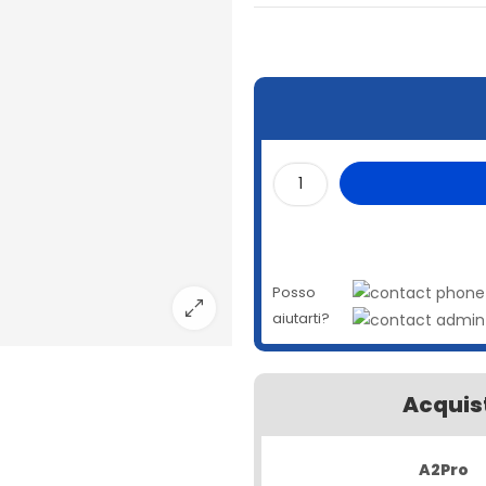
Posso
aiutarti?
Acquist
A2Pro