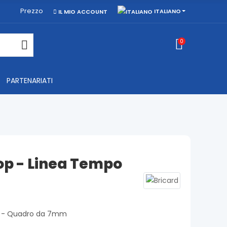
Prezzo
ITALIANO
IL MIO ACCOUNT
0
PARTENARIATI
op - Linea Tempo
po - Quadro da 7mm