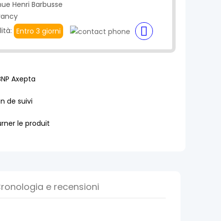
nue Henri Barbusse
rancy
lità:
Entro 3 giorni
BNP Axepta
en de suivi
rner le produit
ronologia e recensioni