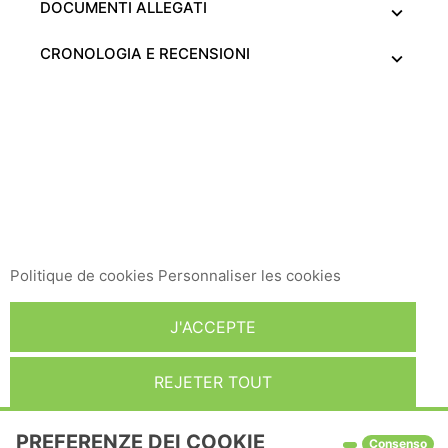
DOCUMENTI ALLEGATI
CRONOLOGIA E RECENSIONI
Ce site Web utilise ses propres cookies et ceux de tiers
pour améliorer nos services et vous montrer des
publicités liées à vos préférences en analysant vos
habitudes de navigation. Pour donner votre
consentement à son utilisation, appuyez sur le bouton
Accepter.
Politique de cookies
Personnaliser les cookies
J'ACCEPTE
REJETER TOUT
PREFERENZE DEI COOKIE
Consenso