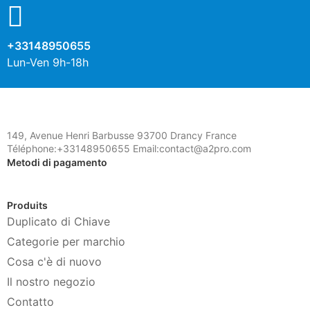
+33148950655
Lun-Ven 9h-18h
149, Avenue Henri Barbusse 93700 Drancy France
Téléphone:+33148950655 Email:contact@a2pro.com
Metodi di pagamento
Produits
Duplicato di Chiave
Categorie per marchio
Cosa c'è di nuovo
Il nostro negozio
Contatto