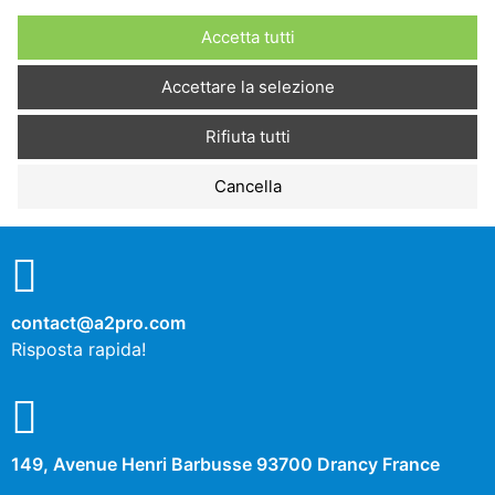
No
Sì
Accetta tutti
Descrizione
Accettare la selezione
Rifiuta tutti
Cookies de performance
Cancella
No
Sì
Descrizione
contact@a2pro.com
Autres cookies
Risposta rapida!
No
Sì
Descrizione
149, Avenue Henri Barbusse 93700 Drancy France