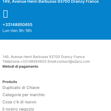
149, Avenue Henri Barbusse 93700 Drancy France
+33148950655
Lun-Ven 9h-18h
149, Avenue Henri Barbusse 93700 Drancy France
Téléphone:+33148950655 Email:contact@a2pro.com
Metodi di pagamento
Produits
Duplicato di Chiave
Categorie per marchio
Cosa c'è di nuovo
Il nostro negozio