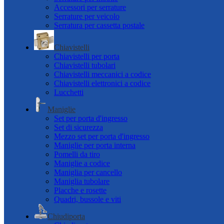
Accessori per serrature
Serrature per veicolo
Serratura per cassetta postale
Chiavistelli
Chiavistelli per porta
Chiavistelli tubolari
Chiavistelli meccanici a codice
Chiavistelli elettronici a codice
Lucchetti
Maniglie
Set per porta d'ingresso
Set di sicurezza
Mezzo set per porta d'ingresso
Maniglie per porta interna
Pomelli da tiro
Maniglie a codice
Maniglia per cancello
Maniglia tubolare
Placche e rosette
Quadri, bussole e viti
Chiudiporta