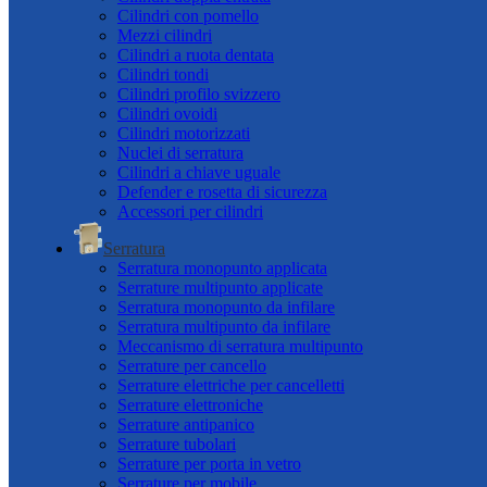
Cilindri con pomello
Mezzi cilindri
Cilindri a ruota dentata
Cilindri tondi
Cilindri profilo svizzero
Cilindri ovoidi
Cilindri motorizzati
Nuclei di serratura
Cilindri a chiave uguale
Defender e rosetta di sicurezza
Accessori per cilindri
Serratura
Serratura monopunto applicata
Serrature multipunto applicate
Serratura monopunto da infilare
Serratura multipunto da infilare
Meccanismo di serratura multipunto
Serrature per cancello
Serrature elettriche per cancelletti
Serrature elettroniche
Serrature antipanico
Serrature tubolari
Serrature per porta in vetro
Serrature per mobile