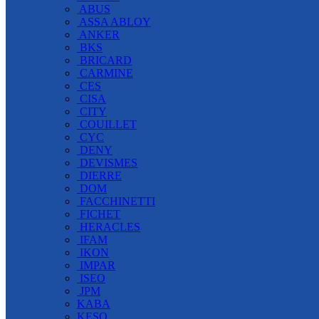
ABUS
ASSA ABLOY
ANKER
BKS
BRICARD
CARMINE
CES
CISA
CITY
COUILLET
CYC
DENY
DEVISMES
DIERRE
DOM
FACCHINETTI
FICHET
HERACLES
IFAM
IKON
IMPAR
ISEO
JPM
KABA
KESO