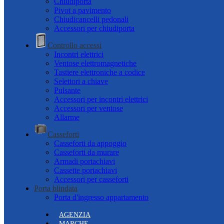
Chiudiporta
Pivot a pavimento
Chiudicancelli pedonali
Accessori per chiudiporta
Controllo accessi
Incontri elettrici
Ventose elettromagnetiche
Tastiere elettroniche a codice
Selettori a chiave
Pulsante
Accessori per incontri elettrici
Accessori per ventose
Allarme
Casseforti
Casseforti da appoggio
Casseforti da murare
Armadi portachiavi
Cassette portachiavi
Accessori per casseforti
Porta blindata
Porta d'ingresso appartamento
AGENZIA
MARCHE