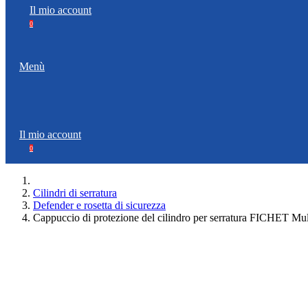
Il mio account
0
Menù
Il mio account
0
Cilindri di serratura
Defender e rosetta di sicurezza
Cappuccio di protezione del cilindro per serratura FICHET Mu