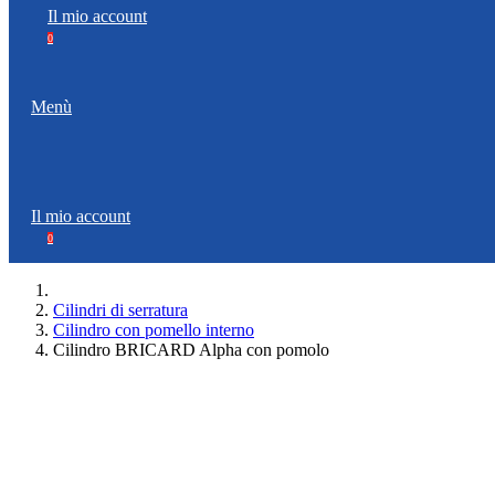
Il mio account
0
Menù
Il mio account
0
Cilindri di serratura
Cilindro con pomello interno
Cilindro BRICARD Alpha con pomolo