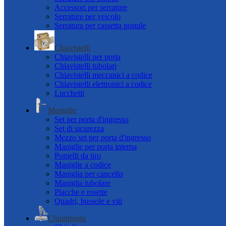
Accessori per serrature
Serrature per veicolo
Serratura per cassetta postale
Chiavistelli
Chiavistelli per porta
Chiavistelli tubolari
Chiavistelli meccanici a codice
Chiavistelli elettronici a codice
Lucchetti
Maniglie
Set per porta d'ingresso
Set di sicurezza
Mezzo set per porta d'ingresso
Maniglie per porta interna
Pomelli da tiro
Maniglie a codice
Maniglia per cancello
Maniglia tubolare
Placche e rosette
Quadri, bussole e viti
Chiudiporta