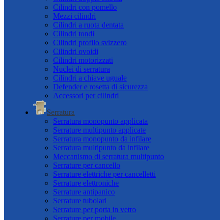
Cilindri con pomello
Mezzi cilindri
Cilindri a ruota dentata
Cilindri tondi
Cilindri profilo svizzero
Cilindri ovoidi
Cilindri motorizzati
Nuclei di serratura
Cilindri a chiave uguale
Defender e rosetta di sicurezza
Accessori per cilindri
Serratura
Serratura monopunto applicata
Serrature multipunto applicate
Serratura monopunto da infilare
Serratura multipunto da infilare
Meccanismo di serratura multipunto
Serrature per cancello
Serrature elettriche per cancelletti
Serrature elettroniche
Serrature antipanico
Serrature tubolari
Serrature per porta in vetro
Serrature per mobile