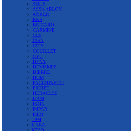
ABUS
ASSA ABLOY
ANKER
BKS
BRICARD
CARMINE
CES
CISA
CITY
COUILLET
CYC
DENY
DEVISMES
DIERRE
DOM
FACCHINETTI
FICHET
HERACLES
IFAM
IKON
IMPAR
ISEO
JPM
KABA
KESO