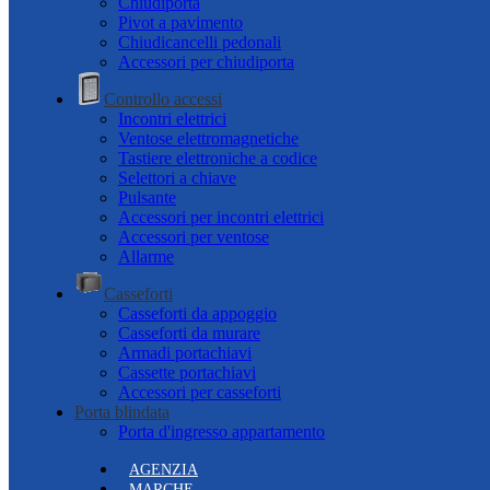
Chiudiporta
Pivot a pavimento
Chiudicancelli pedonali
Accessori per chiudiporta
Controllo accessi
Incontri elettrici
Ventose elettromagnetiche
Tastiere elettroniche a codice
Selettori a chiave
Pulsante
Accessori per incontri elettrici
Accessori per ventose
Allarme
Casseforti
Casseforti da appoggio
Casseforti da murare
Armadi portachiavi
Cassette portachiavi
Accessori per casseforti
Porta blindata
Porta d'ingresso appartamento
AGENZIA
MARCHE