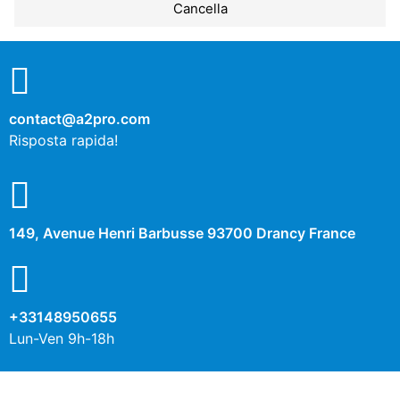
Cancella
No
Sì
Descrizione
contact@a2pro.com
Autres cookies
Risposta rapida!
No
Sì
Descrizione
149, Avenue Henri Barbusse 93700 Drancy France
+33148950655
Lun-Ven 9h-18h