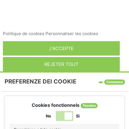
pour améliorer nos services et vous montrer des
publicités liées à vos préférences en analysant vos
habitudes de navigation. Pour donner votre
consentement à son utilisation, appuyez sur le bouton
Accepter.
Politique de cookies
Personnaliser les cookies
J'ACCEPTE
REJETER TOUT
PREFERENZE DEI COOKIE
Consenso
Cookies fonctionnels
Tecnico
No
Sì