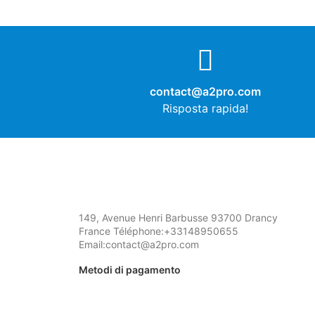
contact@a2pro.com
Risposta rapida!
149, Avenue Henri Barbusse 93700 Drancy
France Téléphone:+33148950655
Email:contact@a2pro.com
Metodi di pagamento