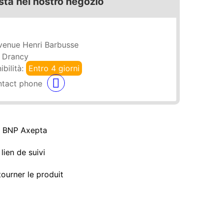
sta nel nostro negozio
venue Henri Barbusse
 Drancy
ibilità:
Entro 4 giorni
a BNP Axepta
lien de suivi
tourner le produit