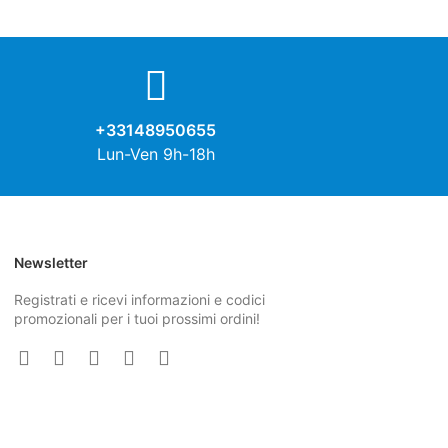
+33148950655
Lun-Ven 9h-18h
Newsletter
Registrati e ricevi informazioni e codici
promozionali per i tuoi prossimi ordini!