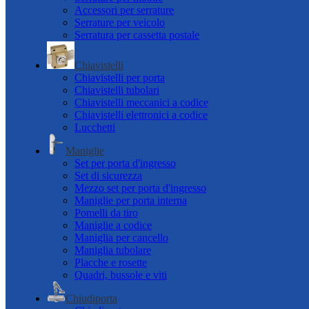
Accessori per serrature
Serrature per veicolo
Serratura per cassetta postale
Chiavistelli
Chiavistelli per porta
Chiavistelli tubolari
Chiavistelli meccanici a codice
Chiavistelli elettronici a codice
Lucchetti
Maniglie
Set per porta d'ingresso
Set di sicurezza
Mezzo set per porta d'ingresso
Maniglie per porta interna
Pomelli da tiro
Maniglie a codice
Maniglia per cancello
Maniglia tubolare
Placche e rosette
Quadri, bussole e viti
Chiudiporta