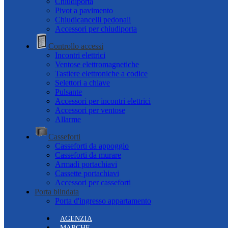
Chiudiporta
Pivot a pavimento
Chiudicancelli pedonali
Accessori per chiudiporta
Controllo accessi
Incontri elettrici
Ventose elettromagnetiche
Tastiere elettroniche a codice
Selettori a chiave
Pulsante
Accessori per incontri elettrici
Accessori per ventose
Allarme
Casseforti
Casseforti da appoggio
Casseforti da murare
Armadi portachiavi
Cassette portachiavi
Accessori per casseforti
Porta blindata
Porta d'ingresso appartamento
AGENZIA
MARCHE