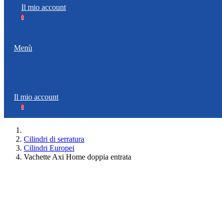
Il mio account
0
Menù
Il mio account
0
Cilindri di serratura
Cilindri Europei
Vachette Axi Home doppia entrata