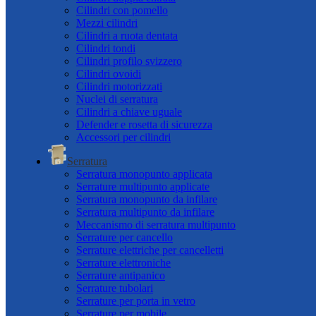
Cilindri con pomello
Mezzi cilindri
Cilindri a ruota dentata
Cilindri tondi
Cilindri profilo svizzero
Cilindri ovoidi
Cilindri motorizzati
Nuclei di serratura
Cilindri a chiave uguale
Defender e rosetta di sicurezza
Accessori per cilindri
Serratura
Serratura monopunto applicata
Serrature multipunto applicate
Serratura monopunto da infilare
Serratura multipunto da infilare
Meccanismo di serratura multipunto
Serrature per cancello
Serrature elettriche per cancelletti
Serrature elettroniche
Serrature antipanico
Serrature tubolari
Serrature per porta in vetro
Serrature per mobile