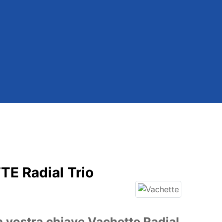
E Radial Trio
a vostra chiave Vachette Radial