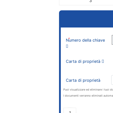
3
*
Numero della chiave
Carta di proprietà
Carta di proprietà
Puoi visualizzare ed eliminare i tuoi d
I documenti verranno eliminati automa