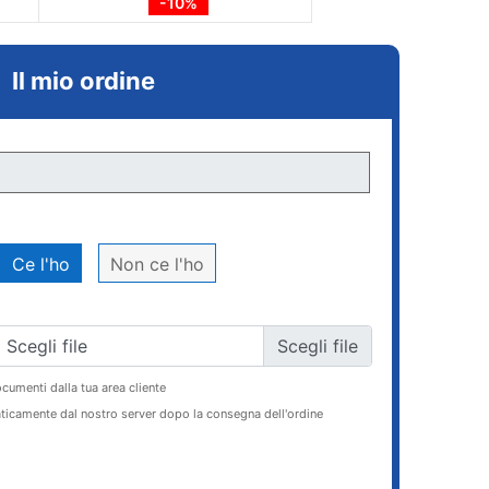
-10%
Il mio ordine
Ce l'ho
Non ce l'ho
Scegli file
ocumenti dalla tua area cliente
ticamente dal nostro server dopo la consegna dell'ordine
AGGIUNGI AL CARRELLO