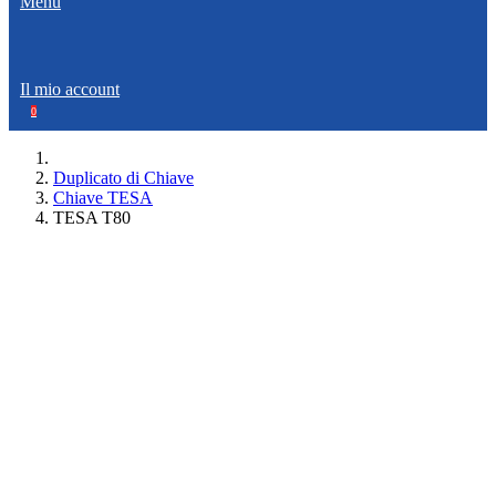
Menù
Il mio account
0
Duplicato di Chiave
Chiave TESA
TESA T80