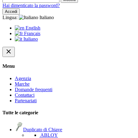
Hai dimenticato la password?
Accedi
Lingua:
Italiano
English
Français
Italiano
close
Menu
Agenzia
Marche
Domande frequenti
Contattaci
Partenariati
Tutte le categorie
Duplicato di Chiave
ABLOY