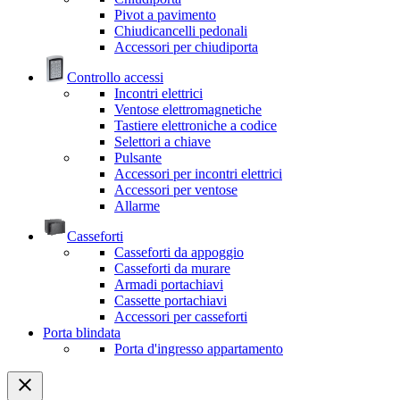
Pivot a pavimento
Chiudicancelli pedonali
Accessori per chiudiporta
Controllo accessi
Incontri elettrici
Ventose elettromagnetiche
Tastiere elettroniche a codice
Selettori a chiave
Pulsante
Accessori per incontri elettrici
Accessori per ventose
Allarme
Casseforti
Casseforti da appoggio
Casseforti da murare
Armadi portachiavi
Cassette portachiavi
Accessori per casseforti
Porta blindata
Porta d'ingresso appartamento
close