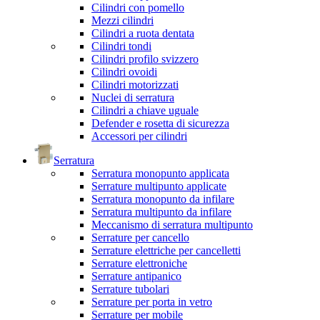
Cilindri con pomello
Mezzi cilindri
Cilindri a ruota dentata
Cilindri tondi
Cilindri profilo svizzero
Cilindri ovoidi
Cilindri motorizzati
Nuclei di serratura
Cilindri a chiave uguale
Defender e rosetta di sicurezza
Accessori per cilindri
Serratura
Serratura monopunto applicata
Serrature multipunto applicate
Serratura monopunto da infilare
Serratura multipunto da infilare
Meccanismo di serratura multipunto
Serrature per cancello
Serrature elettriche per cancelletti
Serrature elettroniche
Serrature antipanico
Serrature tubolari
Serrature per porta in vetro
Serrature per mobile