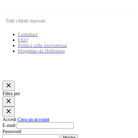
Tutti i diritti riservati.
Contattaci
FAQ
Politica sulla riservatezza
Progettato da Helloshop
close
Filtra per
close
close
Accedi
Crea un account
E-mail
Password
Mostra