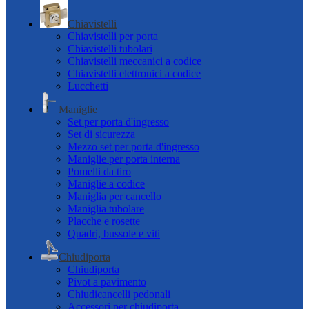
Chiavistelli
Chiavistelli per porta
Chiavistelli tubolari
Chiavistelli meccanici a codice
Chiavistelli elettronici a codice
Lucchetti
Maniglie
Set per porta d'ingresso
Set di sicurezza
Mezzo set per porta d'ingresso
Maniglie per porta interna
Pomelli da tiro
Maniglie a codice
Maniglia per cancello
Maniglia tubolare
Placche e rosette
Quadri, bussole e viti
Chiudiporta
Chiudiporta
Pivot a pavimento
Chiudicancelli pedonali
Accessori per chiudiporta