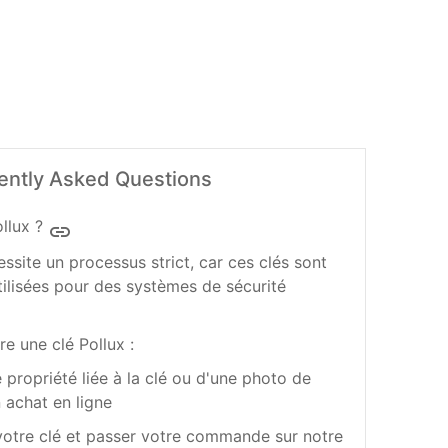
ently Asked Questions
llux ?
insert_link
essite un processus strict, car ces clés sont
tilisées pour des systèmes de sécurité
re une clé Pollux :
e propriété liée à la clé ou d'une photo de
n achat en ligne
votre clé et passer votre commande sur notre