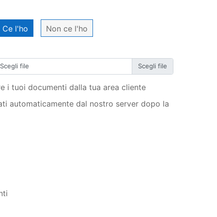
Il mio ordine
Ce l'ho
Non ce l'ho
Scegli file
e i tuoi documenti dalla tua area cliente
ati automaticamente dal nostro server dopo la
AGGIUNGI AL CARRELLO