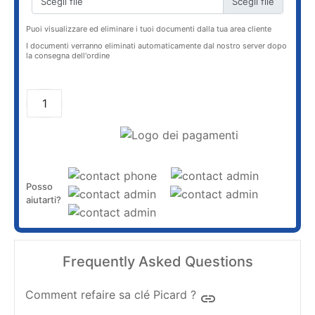
Scegli file
Puoi visualizzare ed eliminare i tuoi documenti dalla tua area cliente
I documenti verranno eliminati automaticamente dal nostro server dopo
la consegna dell'ordine
AGGIUNGI AL CARRELLO
Posso
aiutarti?
Frequently Asked Questions
Comment refaire sa clé Picard ?
insert_link