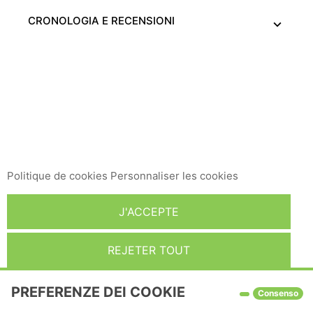
CRONOLOGIA E RECENSIONI
Ce site Web utilise ses propres cookies et ceux de tiers
pour améliorer nos services et vous montrer des
publicités liées à vos préférences en analysant vos
habitudes de navigation. Pour donner votre
consentement à son utilisation, appuyez sur le bouton
Accepter.
Politique de cookies
Personnaliser les cookies
J'ACCEPTE
REJETER TOUT
PREFERENZE DEI COOKIE
Consenso