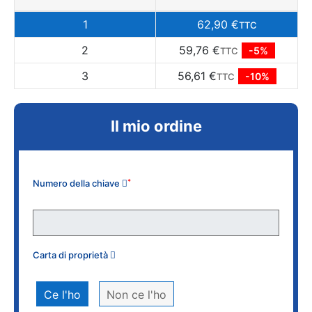
1
62,90 €
TTC
2
59,76 €
-5%
TTC
3
56,61 €
-10%
TTC
Il mio ordine
Numero della chiave
*
Carta di proprietà
Ce l'ho
Non ce l'ho