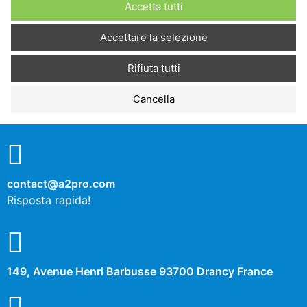
Accetta tutti
Descrizione
Accettare la selezione
Rifiuta tutti
Cookies de performance
Cancella
No
Sì
Descrizione
contact@a2pro.com
Autres cookies
Risposta rapida!
No
Sì
Descrizione
149, Avenue Henri Barbusse 93700 Drancy France