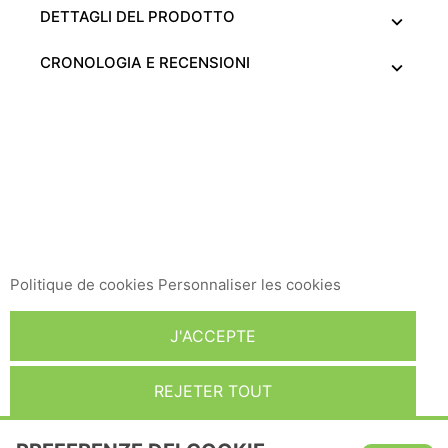
DETTAGLI DEL PRODOTTO
CRONOLOGIA E RECENSIONI
Ce site Web utilise ses propres cookies et ceux de tiers
pour améliorer nos services et vous montrer des
publicités liées à vos préférences en analysant vos
habitudes de navigation. Pour donner votre
consentement à son utilisation, appuyez sur le bouton
Accepter.
Politique de cookies
Personnaliser les cookies
J'ACCEPTE
REJETER TOUT